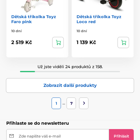
Dětská tříkolka Toyz
Dětská tříkolka Toyz
Faro pink
Loco red
10 dní
10 dní
2 519 Kč
1 139 Kč
Už jste viděli 24 produktů z 158.
Zobrazit další produkty
…
1
7
Přihlaste se do newsletteru
Zde napište váš e-mail
Přihlásit