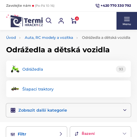
+420 770 330 792
Zavolejte nám
(Po-Pá 10-16)
0
Menu
Úvod
Auta, RC modely a vozítka
Odrážedla a dětská vozidla
Odrážedla a dětská vozidla
Odrážedla
93
Šlapací traktory
Zobrazit další kategorie
Řazení
Filtr