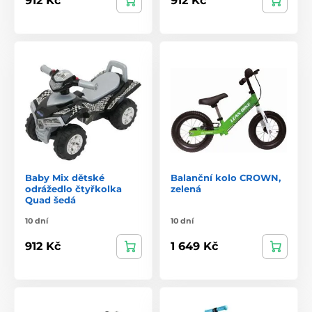
912 Kč
912 Kč
Baby Mix dětské
Balanční kolo CROWN,
odrážedlo čtyřkolka
zelená
Quad šedá
10 dní
10 dní
912 Kč
1 649 Kč