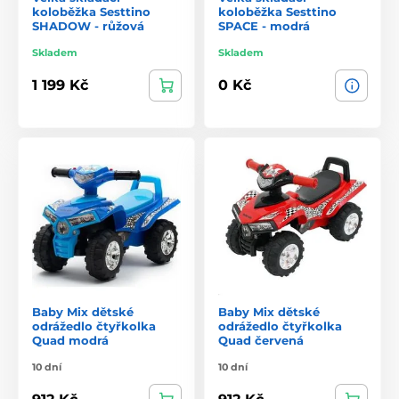
koloběžka Sesttino
koloběžka Sesttino
SHADOW - růžová
SPACE - modrá
Skladem
Skladem
1 199 Kč
0 Kč
Baby Mix dětské
Baby Mix dětské
odrážedlo čtyřkolka
odrážedlo čtyřkolka
Quad modrá
Quad červená
10 dní
10 dní