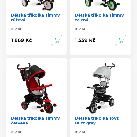
Dětská tříkolka Timmy
Dětská tříkolka Timmy
růžová
zelená
10 dní
10 dní
1 869 Kč
1 559 Kč
Dětská tříkolka Timmy
Dětská tříkolka Toyz
červená
Buzz grey
10 dní
10 dní