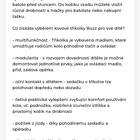
batole před sluncem. Do košíku vzadu můžete vložit
různé drobnosti a hračky pro batolata nebo nákupní
tašku.
Co získáte výběrem kovové tříkolky Buzz pro své dítě?
- multifunkčnost - Třikolka je vybavená madlem, které
umožňuje rodičům kolo pohodlně tlačit a ovládat
- modularita - s rozvojem dovedností dítěte je možné
demontovat jednotlivé prvky, jako je ovládací madlo,
příď, zádová opěrka
- oční kontakt s dítětem - sedačku v tříkolce lze
polohovat dopředu nebo dozadu
- četná praktická vylepšení zvyšující komfort používání
kola, vč. podnožka, rozšířená sluneční stříška a
prostorný košík na drobnosti
- požitek z jízdy - díky pohodlnému sedadlu a
opěradlu