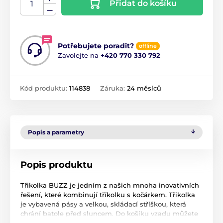
Přidat do košíku
Potřebujete poradit?
offline
Zavolejte na
+420 770 330 792
Kód produktu:
114838
Záruka:
24 měsíců
Popis a parametry
Popis produktu
Třikolka BUZZ je jedním z našich mnoha inovativních
řešení, které kombinují tříkolku s kočárkem. Třikolka
je vybavená pásy a velkou, skládací stříškou, která
chrání batole před sluncem. Do košíku vzadu můžete