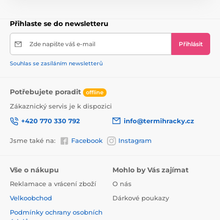
Věk
od 3 let
- záruka bezpečnosti - Třikolka má všechny potřebné
evropské certifikáty
Přihlaste se do newsletteru
Rozměry balení
76x40x27cm
- jasný návod a snadná montáž
Zde napište váš e-mail
Přihlásit
Maximální nosnost
25 kg
Souhlas se zasíláním newsletterů
Přední kolo
cca 24 cm
Potřebujete poradit
offline
Zadní kola
cca 20 cm
Zákaznický servis je k dispozici
Produkt je zařazen v kategoriích
+420 770 330 792
info@termihracky.cz
Dětské tříkolky
Toyz
Jsme také na:
Facebook
Instagram
Vše o nákupu
Mohlo by Vás zajímat
Reklamace a vrácení zboží
O nás
Velkoobchod
Dárkové poukazy
Podmínky ochrany osobních