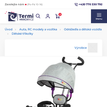
+420 770 330 792
Zavolejte nám
(Po-Pá 10-16)
0
Menu
Úvod
Auta, RC modely a vozítka
Odrážedla a dětská vozidla
Dětské tříkolky
Výrobce