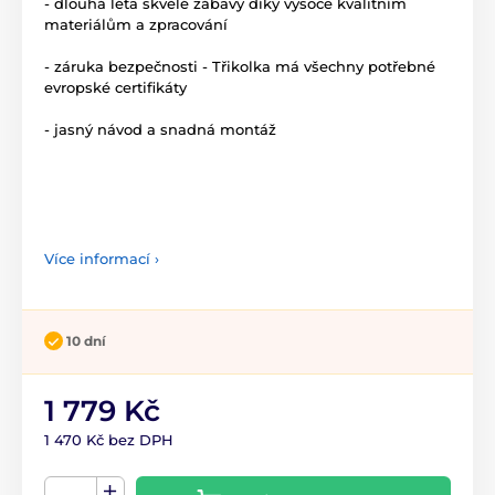
- dlouhá léta skvělé zábavy díky vysoce kvalitním
materiálům a zpracování
- záruka bezpečnosti - Třikolka má všechny potřebné
evropské certifikáty
- jasný návod a snadná montáž
Více informací ›
10 dní
1 779 Kč
1 470 Kč bez DPH