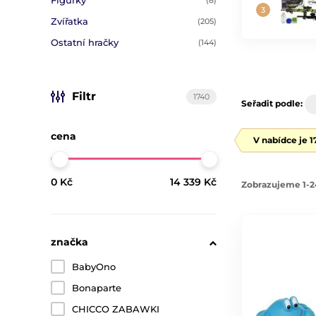
(8)
Zvířatka
(205)
Ostatní hračky
(144)
Filtr
1740
Seřadit podle:
cena
V nabídce je 
0 Kč
14 339 Kč
Zobrazujeme 1-2
značka
BabyOno
Bonaparte
CHICCO ZABAWKI