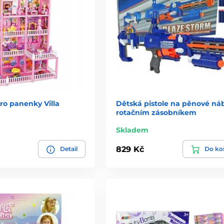
o panenky Villa
Dětská pistole na pěnové náb
rotačním zásobníkem
Skladem
829 Kč
Detail
Do ko