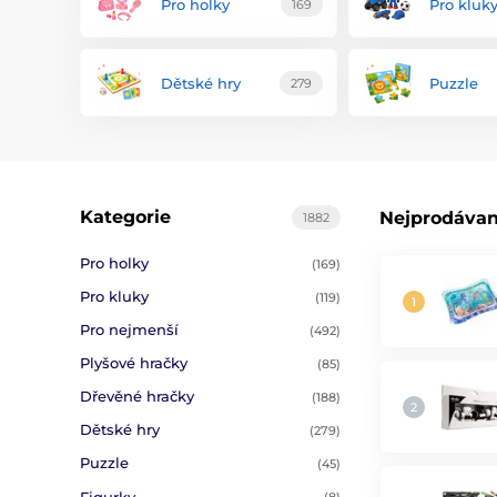
Pro holky
Pro kluk
169
Dětské hry
Puzzle
279
Kategorie
Nejprodávan
1882
Pro holky
(169)
Pro kluky
(119)
Pro nejmenší
(492)
Plyšové hračky
(85)
Dřevěné hračky
(188)
Dětské hry
(279)
Puzzle
(45)
Figurky