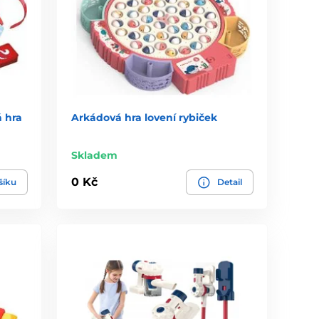
 hra
Arkádová hra lovení rybiček
Skladem
0 Kč
šíku
Detail