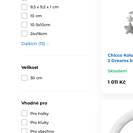
9,5 x 9,5 x 1 cm
10 cm
10-5x10cm
24x16cm
Dalších (13)
Chicco Kolo
2 Dreams b
Velikost
Skladem
30 cm
1 011 Kč
Vhodné pro
Pro holky
Pro kluky
Pro všechny