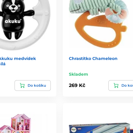
 Akuku medvídek
Chrastítko Chameleon
ílá
Skladem
269 Kč
Do košíku
Do ko