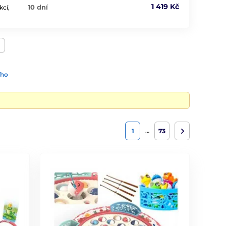
1 419 Kč
10 dní
kcí,
ího
…
1
73