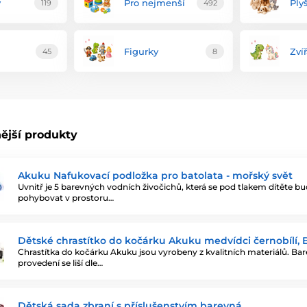
y
Pro nejmenší
Ply
119
492
Figurky
Zví
45
8
ější produkty
Akuku Nafukovací podložka pro batolata - mořský svět
Uvnitř je 5 barevných vodních živočichů, která se pod tlakem dítěte b
pohybovat v prostoru…
Dětské chrastítko do kočárku Akuku medvídci černobílí, B
Chrastítka do kočárku Akuku jsou vyrobeny z kvalitních materiálů. Ba
provedení se liší dle…
Dětská sada zbraní s příslušenstvím barevná