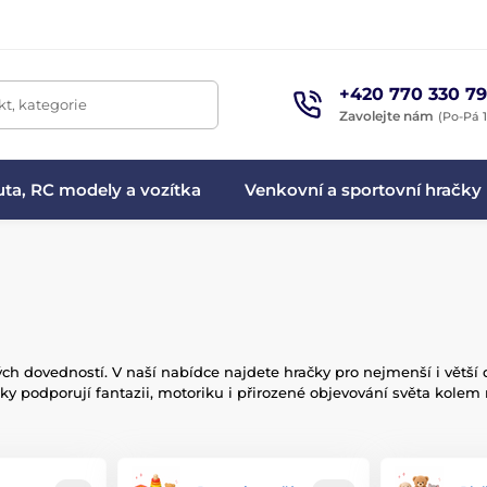
+420 770 330 79
t, kategorie
Zavolejte nám
(Po-Pá 1
ta, RC modely a vozítka
Venkovní a sportovní hračky
tých dovedností. V naší nabídce najdete hračky pro nejmenší i větší 
ky podporují fantazii, motoriku i přirozené objevování světa kolem 