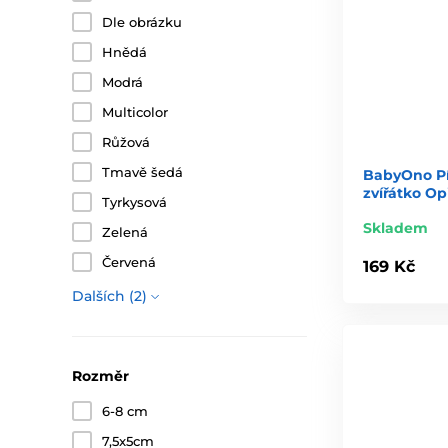
Dle obrázku
Hnědá
Modrá
Multicolor
Růžová
Tmavě šedá
BabyOno Pí
zvířátko O
Tyrkysová
Skladem
Zelená
Červená
169 Kč
Dalších (2)
Rozměr
6-8 cm
7,5x5cm