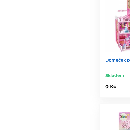
Domeček pr
Skladem
0 Kč