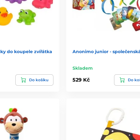
ky do koupele zvířátka
Anonimo junior - společenská
Skladem
529 Kč
Do košíku
Do ko