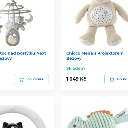
toč nad postýlku Next
Chicco Méďa s Projektorem
éžový
Béžový
Skladem
1 049 Kč
Do košíku
Do ko