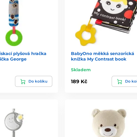
skací plyšová hračka
BabyOno měkká senzorická
pička George
knížka My Contrast book
Skladem
189 Kč
Do košíku
Do ko