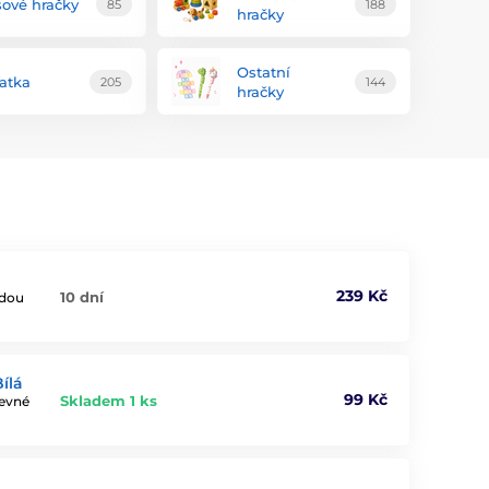
šové hračky
85
188
hračky
Ostatní
řatka
205
144
hračky
239 Kč
10 dní
udou
ílá
99 Kč
Skladem 1 ks
revné