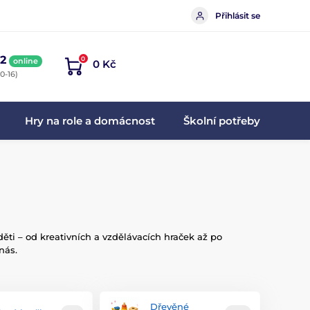
Přihlásit se
2
0
online
0 Kč
0-16)
Hry na role a domácnost
Školní potřeby
děti – od kreativních a vzdělávacích hraček až po
nás.
Dřevěné