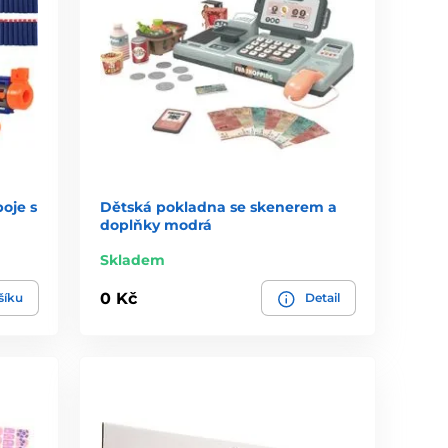
oje s
Dětská pokladna se skenerem a
doplňky modrá
Skladem
0 Kč
šíku
Detail