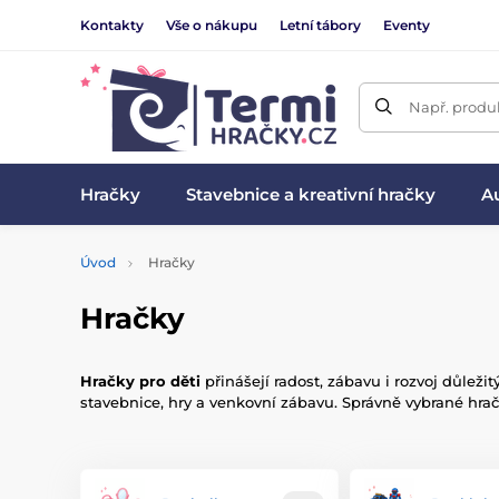
Kontakty
Vše o nákupu
Letní tábory
Eventy
Např. produk
Hračky
Stavebnice a kreativní hračky
Au
Úvod
Hračky
Hračky
Hračky pro děti
přinášejí radost, zábavu i rozvoj důleži
stavebnice, hry a venkovní zábavu. Správně vybrané hrač