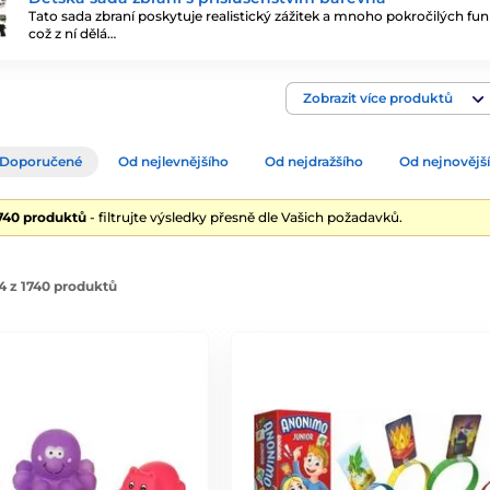
Tato sada zbraní poskytuje realistický zážitek a mnoho pokročilých fun
což z ní dělá…
Zobrazit více produktů
Doporučené
Od nejlevnějšího
Od nejdražšího
Od nejnovějš
1740 produktů
- filtrujte výsledky přesně dle Vašich požadavků.
4 z 1740 produktů