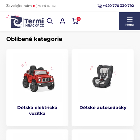
+420 770 330 792
Zavolejte nám
(Po-Pá 10-16)
0
Menu
Oblíbené kategorie
Dětská elektrická
Dětské autosedačky
vozítka