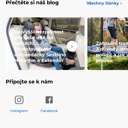
Přečtěte si náš blog
Všechny články
Nejvyšší bezpečnost
pro vaše dítě na
cestách:
Zahradní tra
Představujeme
3 důvody, proč
autosedačky Sesttino
pořídit a jak 
Hexagon a Extender
pravou
Připojte se k nám
Instagram
Facebook