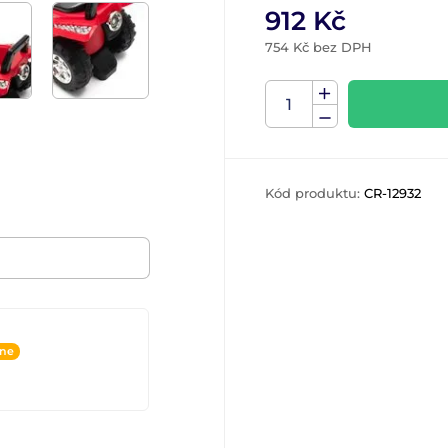
912 Kč
754 Kč bez DPH
Kód produktu:
CR-12932
ine