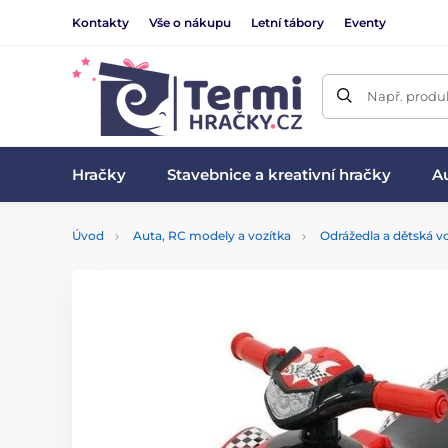
Kontakty
Vše o nákupu
Letní tábory
Eventy
Např. produk
Hračky
Stavebnice a kreativní hračky
Au
Úvod
Auta, RC modely a vozítka
Odrážedla a dětská vo