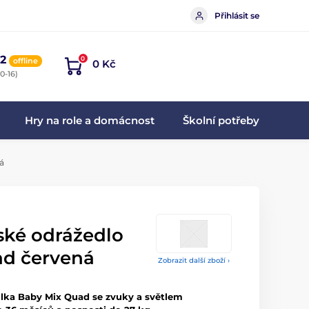
Přihlásit se
2
0
offline
0 Kč
0-16)
Hry na role a domácnost
Školní potřeby
á
ské odrážedlo
ad červená
Zobrazit další zboží ›
olka Baby Mix Quad se zvuky a světlem