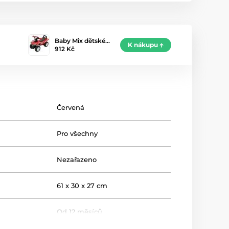
Baby Mix dětské…
K nákupu
912 Kč
Červená
Pro všechny
Nezařazeno
61 x 30 x 27 cm
Od 12 měsíců