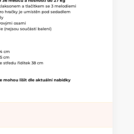
o 36 měsíců a nosnosti do 27 kg
s klaksonem a tlačítkem se 3 melodiemi
 pro hračky je umístěn pod sedadlem
ly
ovovými osami
e (nejsou součástí balení)
24 cm
,5 cm
e středu řídítek 38 cm
 mohou lišit dle aktuální nabídky