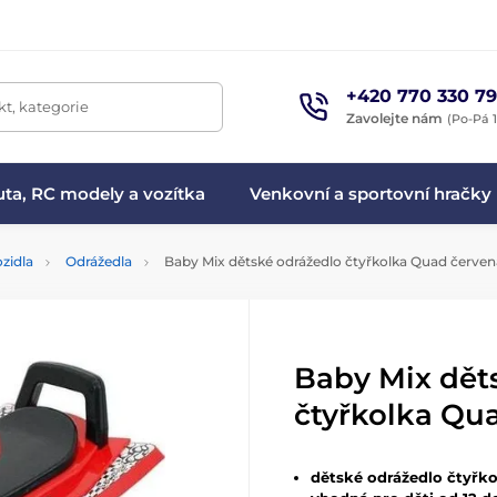
+420 770 330 79
t, kategorie
Zavolejte nám
(Po-Pá 1
ta, RC modely a vozítka
Venkovní a sportovní hračky
zidla
Odrážedla
Baby Mix dětské odrážedlo čtyřkolka Quad červen
Baby Mix dět
čtyřkolka Qu
dětské odrážedlo čtyřk