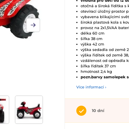
vhodná pro děti od 12 d
otočná a široká řídítka 
otevírací úložný prostor
vybavena blikajícími svět
široká plastová kola s k
provoz na 2x1,5VAA bateri
délka 60 cm
šířka 38 cm
výška 42 cm
výška sedadla od země 
výška řídítek od země 38
vzdálenost od opěradla k
šířka řídítek 37 cm
hmotnost 2,4 kg
pozn.barvy samolepek se
Více informací ›
10 dní