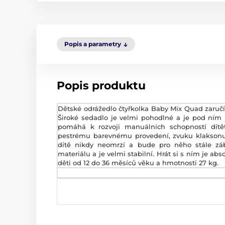
Popis a parametry
Popis produktu
Dětské odrážedlo čtyřkolka Baby Mix Quad zaručí
Široké sedadlo je velmi pohodlné a je pod ním
pomáhá k rozvoji manuálních schopností dítět
pestrému barevnému provedení, zvuku klaksonu
dítě nikdy neomrzí a bude pro něho stále záb
materiálu a je velmi stabilní. Hrát si s ním je a
děti od 12 do 36 měsíců věku a hmotnosti 27 kg.