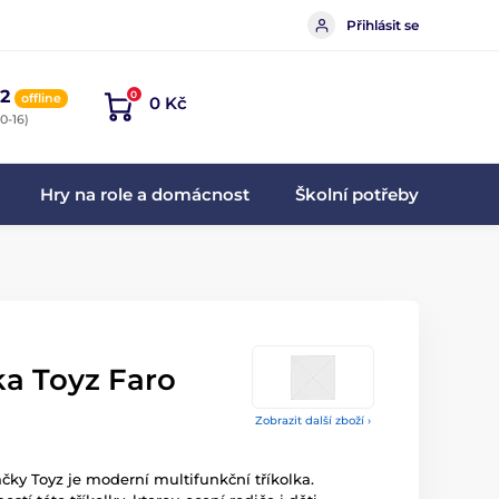
Přihlásit se
2
0
offline
0 Kč
0-16)
Hry na role a domácnost
Školní potřeby
ka Toyz Faro
Zobrazit další zboží ›
čky Toyz je moderní multifunkční tříkolka.