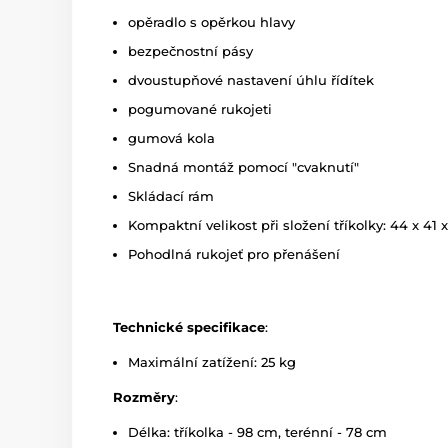
opěradlo s opěrkou hlavy
bezpečnostní pásy
dvoustupňové nastavení úhlu řídítek
pogumované rukojeti
gumová kola
Snadná montáž pomocí "cvaknutí"
Skládací rám
Kompaktní velikost při složení tříkolky: 44 x 41 
Pohodlná rukojeť pro přenášení
Technické specifikace
:
Maximální zatížení: 25 kg
Rozměry
:
Délka: tříkolka - 98 cm, terénní - 78 cm