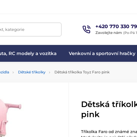
+420 770 330 79
t, kategorie
Zavolejte nám
(Po-Pá 1
ta, RC modely a vozítka
Venkovní a sportovní hračky
zidla
Dětské tříkolky
Dětská tříkolka Toyz Faro pink
Dětská tříkol
pink
Tříkolka Faro od známé zna