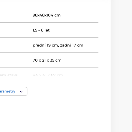
98x48x104 cm
1,5 - 6 let
přední 19 cm, zadní 17 cm
70 x 21 x 35 cm
ném stavu
44 x 41 x 67 cm
25 kg
parametry