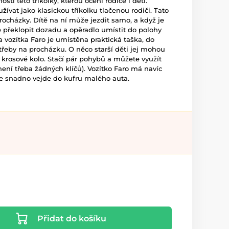
stí této tříkolky, kterou ocení rodiče i děti.
ívat jako klasickou tříkolku tlačenou rodiči. Tato
procházky. Dítě na ní může jezdit samo, a když je
e překlopit dozadu a opěradlo umístit do polohy
la vozítka Faro je umístěna praktická taška, do
třeby na procházku. O něco starší děti jej mohou
 krosové kolo. Stačí pár pohybů a můžete využít
(není třeba žádných klíčů). Vozítko Faro má navíc
se snadno vejde do kufru malého auta.
Přidat do košíku