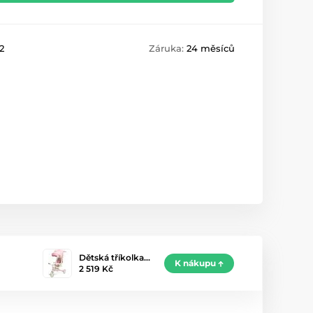
2
Záruka:
24 měsíců
Dětská tříkolka…
K nákupu
2 519 Kč