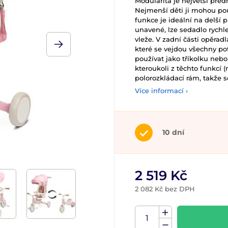
Modularita je největší předno
Nejmenší děti ji mohou použ
funkce je ideální na delší 
unavené, lze sedadlo rychl
vleže. V zadní části opěrad
které se vejdou všechny po
používat jako tříkolku nebo
kteroukoli z těchto funkcí 
polorozkládací rám, takže 
Více informací ›
10 dní
2 519 Kč
2 082 Kč bez DPH