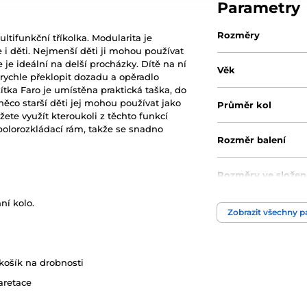
Parametry
Rozměry
tifunkční tříkolka. Modularita je
če i děti. Nejmenší děti ji mohou používat
e je ideální na delší procházky. Dítě na ní
Věk
rychle překlopit dozadu a opěradlo
zítka Faro je umístěna praktická taška, do
ěco starší děti jej mohou používat jako
Průměr kol
ete využít kteroukoli z těchto funkcí
 polorozkládací rám, takže se snadno
Rozměr balení
Rozměry ve slože
ní kolo.
Max. nosnost
Zobrazit všechny 
 košík na drobnosti
aretace