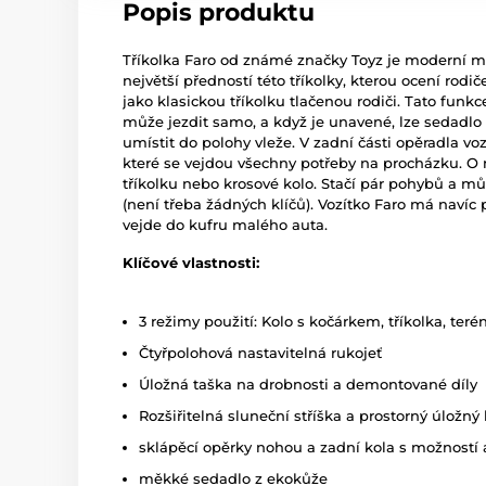
Popis produktu
Tříkolka Faro od známé značky Toyz je moderní mul
největší předností této tříkolky, kterou ocení rodi
jako klasickou tříkolku tlačenou rodiči. Tato funkc
může jezdit samo, a když je unavené, lze sedadlo 
umístit do polohy vleže. V zadní části opěradla vo
které se vejdou všechny potřeby na procházku. O n
tříkolku nebo krosové kolo. Stačí pár pohybů a můž
(není třeba žádných klíčů). Vozítko Faro má navíc
vejde do kufru malého auta.
Klíčové vlastnosti:
3 režimy použití: Kolo s kočárkem, tříkolka, terén
Čtyřpolohová nastavitelná rukojeť
Úložná taška na drobnosti a demontované díly
Rozšiřitelná sluneční stříška a prostorný úložný
sklápěcí opěrky nohou a zadní kola s možností 
měkké sedadlo z ekokůže