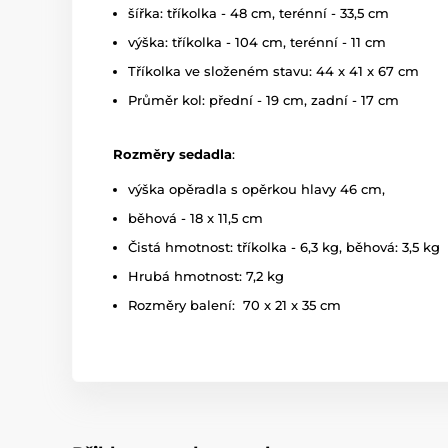
šířka: tříkolka - 48 cm, terénní - 33,5 cm
výška: tříkolka - 104 cm, terénní - 11 cm
Tříkolka ve složeném stavu: 44 x 41 x 67 cm
Průměr kol: přední - 19 cm, zadní - 17 cm
Rozměry sedadla
:
výška opěradla s opěrkou hlavy 46 cm,
běhová - 18 x 11,5 cm
Čistá hmotnost: tříkolka - 6,3 kg, běhová: 3,5 kg
Hrubá hmotnost: 7,2 kg
Rozměry balení: 70 x 21 x 35 cm