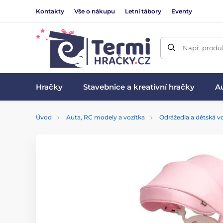
Kontakty
Vše o nákupu
Letní tábory
Eventy
Např. produk
Hračky
Stavebnice a kreativní hračky
Au
Úvod
Auta, RC modely a vozítka
Odrážedla a dětská vo