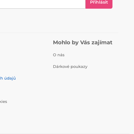
Přihlásit
Mohlo by Vás zajímat
O nás
Dárkové poukazy
ch údajů
kies