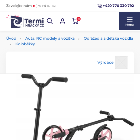
+420 770 330 792
Zavolejte nám
(Po-Pá 10-16)
0
Menu
Úvod
Auta, RC modely a vozítka
Odrážedla a dětská vozidla
Koloběžky
Výrobce