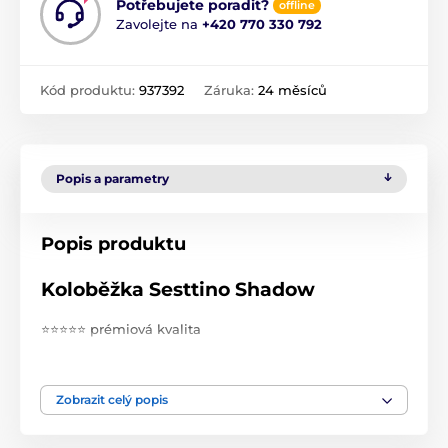
Potřebujete poradit?
offline
Zavolejte na
+420 770 330 792
Kód produktu:
937392
Záruka:
24 měsíců
Popis a parametry
Popis produktu
Koloběžka Sesttino Shadow
⭐⭐⭐⭐⭐ prémiová kvalita
robustní konstrukce
hmotnost uživatele až 100 kg
Zobrazit celý popis
ložiska ABEC-7