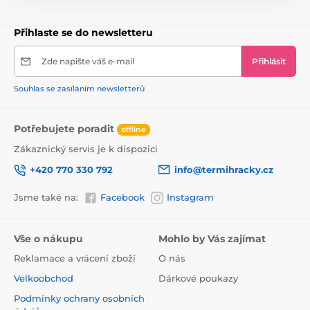
systém odpružení (přední)
Přihlaste se do newsletteru
nožní brzda
Zde napište váš e-mail
Přihlásit
Rychlé skládání
velká 200mm kola
Souhlas se zasíláním newsletterů
stabilní rukojeti řídítek
Potřebujete poradit
offline
sada nastavovacích klíčů
Zákaznický servis je k dispozici
3stupňové nastavení výšky řídítek
+420 770 330 792
info@termihracky.cz
splňuje normu EN14619:2019 potvrzenou laboratoří
TÜV SÜD
Jsme také na:
Facebook
Instagram
Vše o nákupu
Mohlo by Vás zajímat
Koloběžka Sesttino Shadow vytváří díky svému
Reklamace a vrácení zboží
O nás
modernímu designu harmonický nadčasový celek.
Velkoobchod
Dárkové poukazy
Výběrem koloběžky Shadow máte záruku nejen
vynikajícího zpracování, ale také toho, že konstrukce je
Podmínky ochrany osobních
přiměřeně robustní a umožní vám zažít