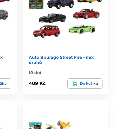
ix
Auto Bburago Street Fire - mix
druhů
10 dní
409 Kč
šíku
Do košíku