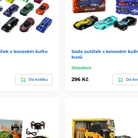
tíček v kovovém kufru
Sada autíček v kovovém kufr
kusů
Skladem
296 Kč
Do košíku
Do ko