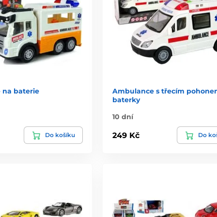
na baterie
Ambulance s třecím pohone
baterky
10 dní
249 Kč
Do košíku
Do ko