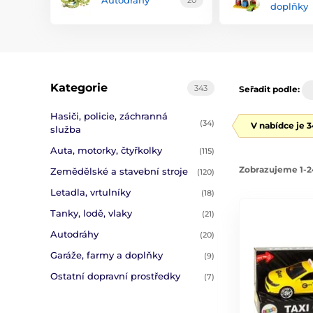
Autodráhy
20
doplňky
Kategorie
343
Seřadit podle:
Hasiči, policie, záchranná
(34)
V nabídce je 
služba
Auta, motorky, čtyřkolky
(115)
Zobrazujeme 1-2
Zemědělské a stavební stroje
(120)
Letadla, vrtulníky
(18)
Tanky, lodě, vlaky
(21)
Autodráhy
(20)
Garáže, farmy a doplňky
(9)
Ostatní dopravní prostředky
(7)