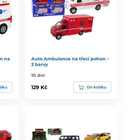
m na
Auto Ambulance na třecí pohon -
2 barvy
10 dní
129 Kč
šíku
Do košíku