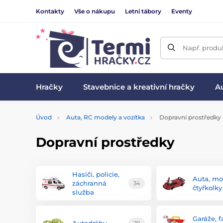
Kontakty
Vše o nákupu
Letní tábory
Eventy
Např. produk
Hračky
Stavebnice a kreativní hračky
Au
Úvod
Auta, RC modely a vozítka
Dopravní prostředky
Dopravní prostředky
Hasiči, policie,
Auta, mo
záchranná
34
čtyřkolky
služba
Garáže, 