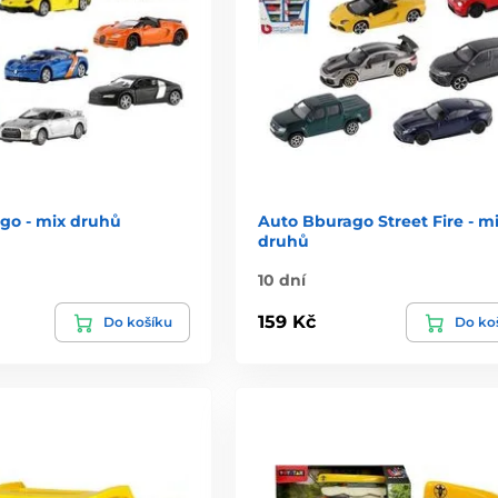
go - mix druhů
Auto Bburago Street Fire - m
druhů
10 dní
159 Kč
Do košíku
Do ko