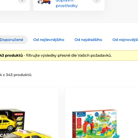
dopravní
9
7
prostředky
Doporučené
Od nejlevnějšího
Od nejdražšího
Od nejnovějš
343 produktů
- filtrujte výsledky přesně dle Vašich požadavků.
4 z 343 produktů