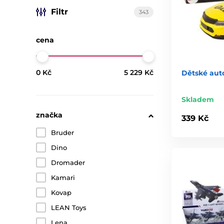
Filtr
343
cena
0 Kč
5 229 Kč
Dětské auto
Skladem
značka
339 Kč
Bruder
Dino
Dromader
Kamari
Kovap
LEAN Toys
Lena