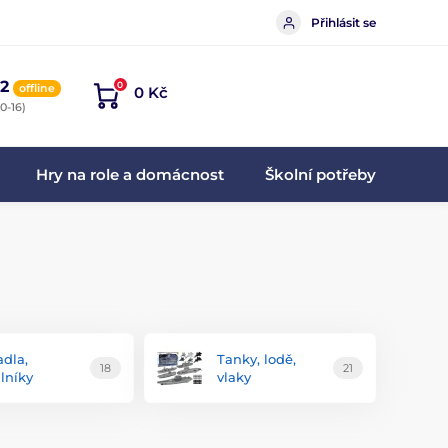
Přihlásit se
2
0
offline
0 Kč
0-16)
Hry na role a domácnost
Školní potřeby
adla,
Tanky, lodě,
18
21
ulníky
vlaky