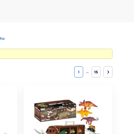
ího
…
1
15