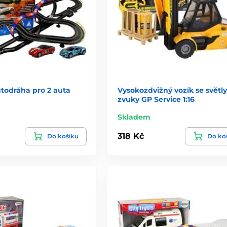
todráha pro 2 auta
Vysokozdvižný vozík se světly
zvuky GP Service 1:16
Skladem
318 Kč
Do košíku
Do ko