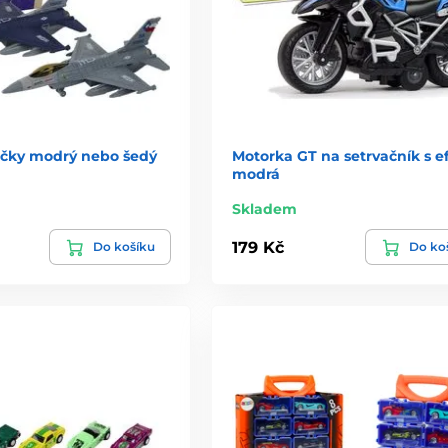
ačky modrý nebo šedý
Motorka GT na setrvačník s e
modrá
Skladem
179 Kč
Do košíku
Do ko