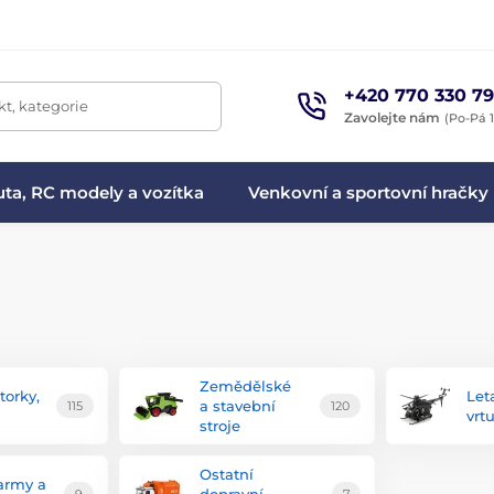
+420 770 330 79
t, kategorie
Zavolejte nám
(Po-Pá 1
ta, RC modely a vozítka
Venkovní a sportovní hračky
Zemědělské
torky,
Let
a stavební
115
120
vrt
stroje
Ostatní
farmy a