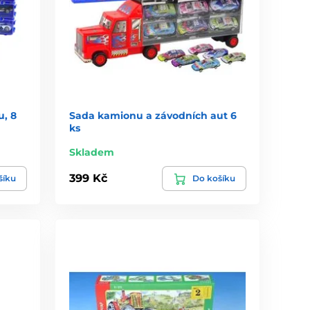
u, 8
Sada kamionu a závodních aut 6
ks
Skladem
399 Kč
šíku
Do košíku