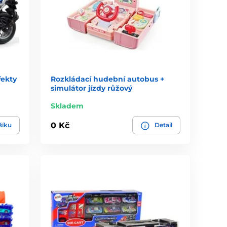
fekty
Rozkládací hudební autobus +
simulátor jízdy růžový
Skladem
0 Kč
šíku
Detail