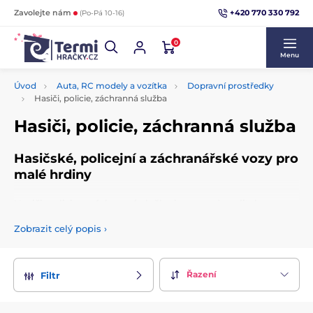
+420 770 330 792
Zavolejte nám
(Po-Pá 10-16)
0
Menu
Úvod
Auta, RC modely a vozítka
Dopravní prostředky
Hasiči, policie, záchranná služba
Hasiči, policie, záchranná služba
Hasičské, policejní a záchranářské vozy pro
malé hrdiny
Hasiči, policie a záchranná služba jsou neodmyslitelnou
součástí
dětských her.
V této nabídce naleznete
hasičské
Zobrazit celý popis
›
vozy, vrtulníky
a dokonalé
repliky
dalších záchranářských
vozidel. Některé modely jsou vybaveny
světelnými a
zvukovými
efekty, které dětem přiblíží skutečnou práci
hrdinů. Oblíbenou volbou jsou také tematické
autodráhy
,
Řazení
Filtr
které do hry přinášejí ještě více zábavy a akce. Hračky z této
kategorie podporují
kreativitu i fantazii dětí.