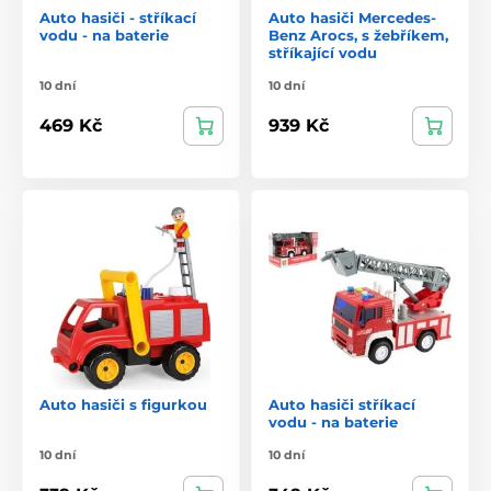
Auto hasiči - stříkací
Auto hasiči Mercedes-
vodu - na baterie
Benz Arocs, s žebříkem,
stříkající vodu
10 dní
10 dní
469 Kč
939 Kč
Auto hasiči s figurkou
Auto hasiči stříkací
vodu - na baterie
10 dní
10 dní