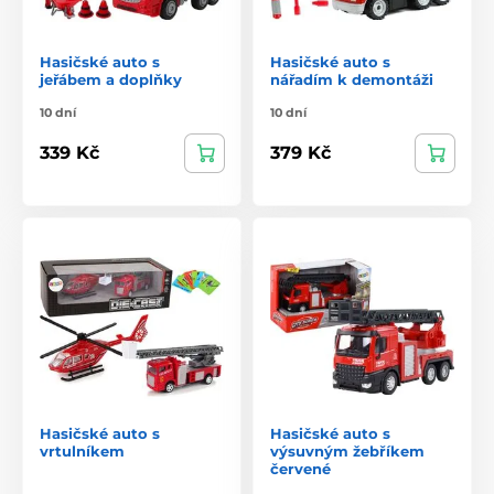
Hasičské auto s
Hasičské auto s
jeřábem a doplňky
nářadím k demontáži
10 dní
10 dní
339 Kč
379 Kč
Hasičské auto s
Hasičské auto s
vrtulníkem
výsuvným žebříkem
červené