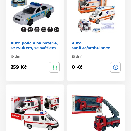
Auto policie na baterie,
Auto
se zvukem, se světlem
sanitka/ambulance
10 dní
10 dní
259 Kč
0 Kč