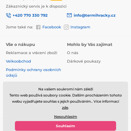
Zákaznický servis je k dispozici
+420 770 330 792
info@termihracky.cz
Jsme také na:
Facebook
Instagram
Vše o nákupu
Mohlo by Vás zajímat
Reklamace a vrácení zboží
O nás
Velkoobchod
Dárkové poukazy
Podmínky ochrany osobních
údajů
Obchodní podmínky
Na vašem soukromí nám záleží
Informace o používání
Tento web používá soubory cookie. Dalším procházením tohoto
cookies
webu vyjadřujete souhlas s jejich používáním.. Více informací
Kontakt
zde
.
Nesouhlasím
Souhlasím
© 2026 www.termihracky.cz ⦁ E-shop vytvořila
SIMPLIA.cz