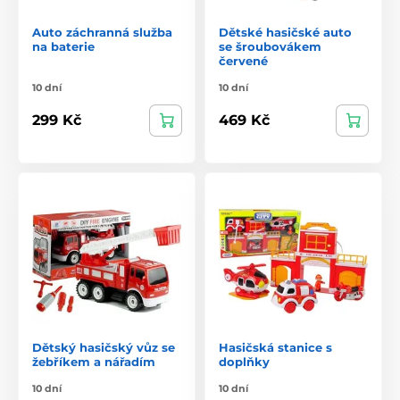
Auto záchranná služba
Dětské hasičské auto
na baterie
se šroubovákem
červené
10 dní
10 dní
299 Kč
469 Kč
Dětský hasičský vůz se
Hasičská stanice s
žebříkem a nářadím
doplňky
10 dní
10 dní