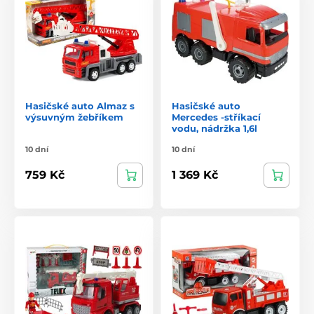
Hasičské auto Almaz s
Hasičské auto
výsuvným žebříkem
Mercedes -stříkací
vodu, nádržka 1,6l
10 dní
10 dní
759 Kč
1 369 Kč