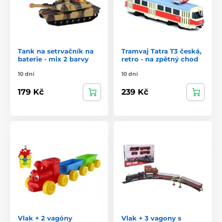
Tank na setrvačník na
Tramvaj Tatra T3 česká,
baterie - mix 2 barvy
retro - na zpětný chod
10 dní
10 dní
179 Kč
239 Kč
Vlak + 2 vagóny
Vlak + 3 vagony s