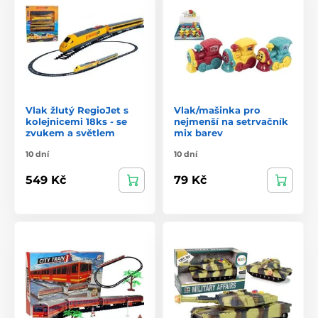
Vlak žlutý RegioJet s
Vlak/mašinka pro
kolejnicemi 18ks - se
nejmenší na setrvačník
zvukem a světlem
mix barev
10 dní
10 dní
549 Kč
79 Kč