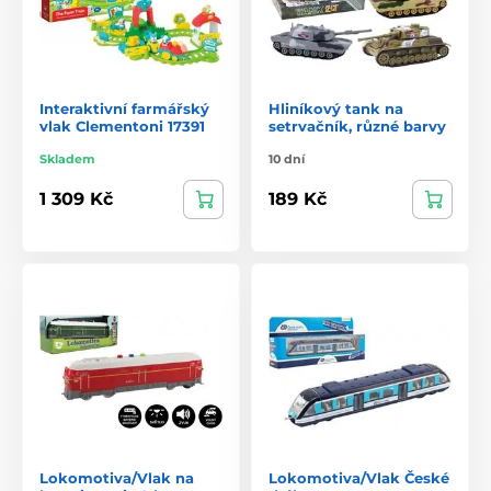
Interaktivní farmářský
Hliníkový tank na
vlak Clementoni 17391
setrvačník, různé barvy
Skladem
10 dní
1 309 Kč
189 Kč
Lokomotiva/Vlak na
Lokomotiva/Vlak České