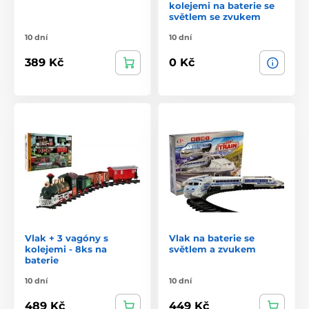
kolejemi na baterie se
světlem se zvukem
10 dní
10 dní
389 Kč
0 Kč
Vlak + 3 vagóny s
Vlak na baterie se
kolejemi - 8ks na
světlem a zvukem
baterie
10 dní
10 dní
489 Kč
449 Kč