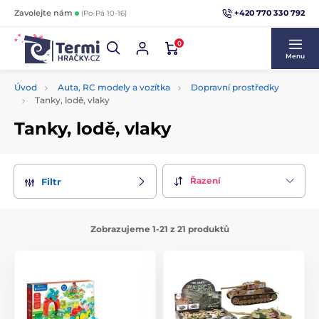
+420 770 330 792
Zavolejte nám
(Po-Pá 10-16)
0
Menu
Úvod
Auta, RC modely a vozítka
Dopravní prostředky
Tanky, lodě, vlaky
Tanky, lodě, vlaky
Řazení
Filtr
Zobrazujeme 1-21 z 21 produktů