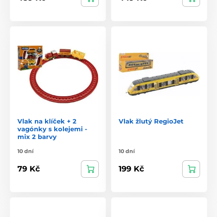
Vlak na klíček + 2
Vlak žlutý RegioJet
vagónky s kolejemi -
mix 2 barvy
10 dní
10 dní
79 Kč
199 Kč