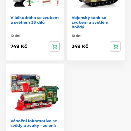
Vláčkodráha se zvukem
Vojenský tank se
a světlem 33 dílů
zvukem a světlem
hnědý
10 dní
10 dní
749 Kč
249 Kč
Vánoční lokomotiva se
světly a zvuky - zelená