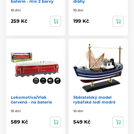
baterie - mix 2 barvy
dráhy
10 dní
10 dní
259 Kč
199 Kč
Lokomotiva/Vlak
Sběratelský model
červená - na baterie
rybářské lodi modré
10 dní
10 dní
589 Kč
549 Kč