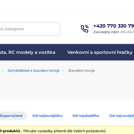
+420 770 330 79
t, kategorie
Zavolejte nám
(Po-Pá 1
ta, RC modely a vozítka
Venkovní a sportovní hračky
Zemědělské a stavební stroje
Stavební stroje
Doporučené
Od nejlevnějšího
Od nejdražšího
Od nejnovějš
70 produktů
- filtrujte výsledky přesně dle Vašich požadavků.