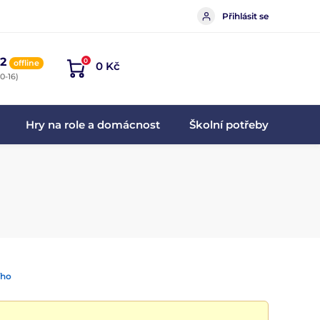
Přihlásit se
2
0
offline
0 Kč
0-16)
Hry na role a domácnost
Školní potřeby
ího