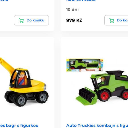
10 dní
979 Kč
Do košíku
Do ko
es bagr s figurkou
Auto Truckies kombajn s fig