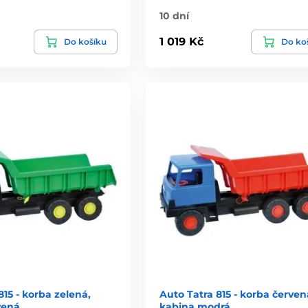
10 dní
1 019 Kč
Do košíku
Do ko
815 - korba zelená,
Auto Tatra 815 - korba červen
vená
kabina modrá