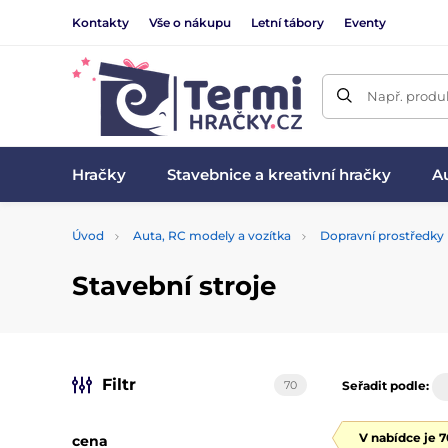
Kontakty
Vše o nákupu
Letní tábory
Eventy
Např. produk
Hračky
Stavebnice a kreativní hračky
Au
Úvod
Auta, RC modely a vozítka
Dopravní prostředky
Stavební stroje
Filtr
70
Seřadit podle:
V nabídce je 
cena