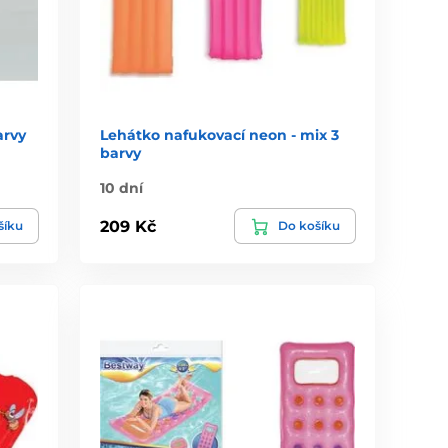
arvy
Lehátko nafukovací neon - mix 3
barvy
10 dní
209 Kč
šíku
Do košíku