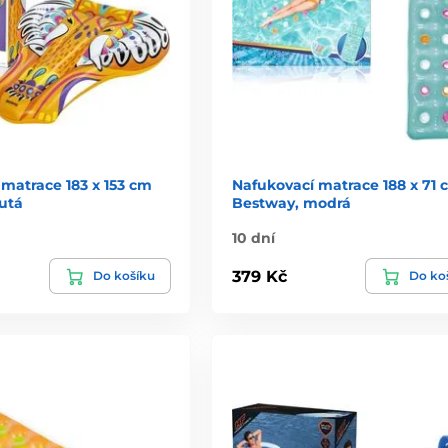
matrace 183 x 153 cm
Nafukovací matrace 188 x 71 
utá
Bestway, modrá
10 dní
379 Kč
Do košíku
Do ko