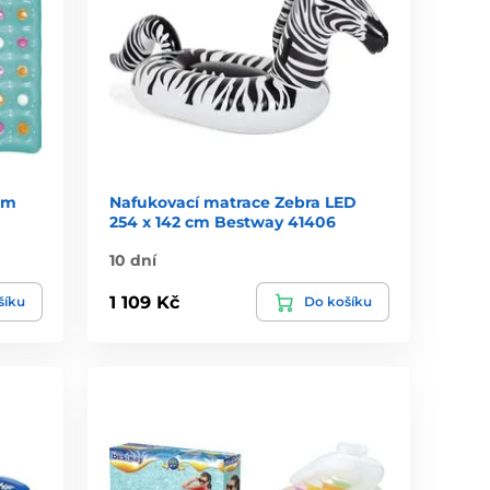
cm
Nafukovací matrace Zebra LED
254 x 142 cm Bestway 41406
10 dní
1 109 Kč
šíku
Do košíku