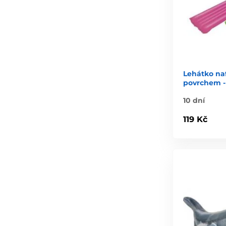
Lehátko na
povrchem -
10 dní
119 Kč