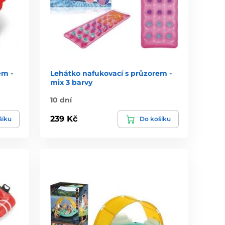
em -
Lehátko nafukovací s průzorem -
mix 3 barvy
10 dní
239 Kč
šíku
Do košíku