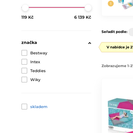
119 Kč
6 139 Kč
Seřadit podle:
značka
V nabídce je 
Bestway
Intex
Zobrazujeme 1-21
Teddies
Wiky
skladem