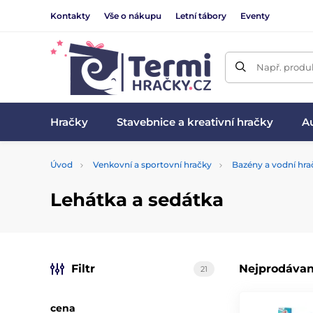
Kontakty
Vše o nákupu
Letní tábory
Eventy
Např. produk
Hračky
Stavebnice a kreativní hračky
Au
Úvod
Venkovní a sportovní hračky
Bazény a vodní hra
Lehátka a sedátka
Filtr
Nejprodávan
21
cena