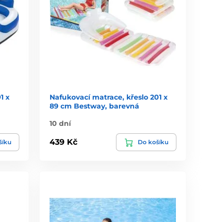
1 x
Nafukovací matrace, křeslo 201 x
89 cm Bestway, barevná
10 dní
439 Kč
šíku
Do košíku