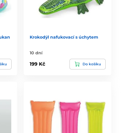
tukan
Krokodýl nafukovací s úchytem
10 dní
199 Kč
šíku
Do košíku