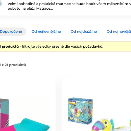
Velmi pohodlná a praktická matrace se bude hodit všem milovníkům v
pobytu na pláži. Matrace…
Doporučené
Od nejlevnějšího
Od nejdražšího
Od nejnovějš
21 produktů
- filtrujte výsledky přesně dle Vašich požadavků.
 z 21 produktů