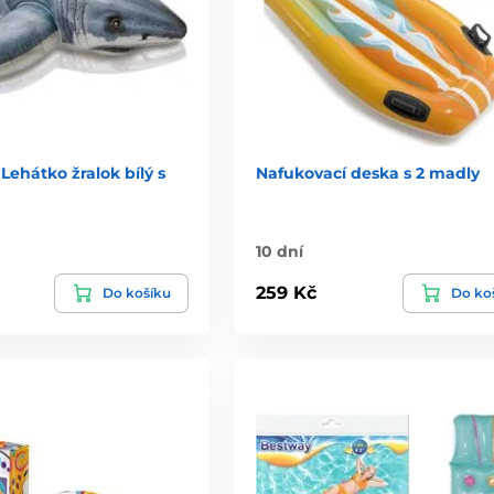
Lehátko žralok bílý s
Nafukovací deska s 2 madly
10 dní
259 Kč
Do košíku
Do ko