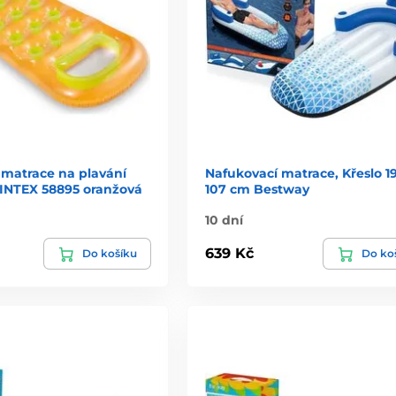
 matrace na plavání
Nafukovací matrace, Křeslo 19
 INTEX 58895 oranžová
107 cm Bestway
10 dní
639 Kč
Do košíku
Do ko