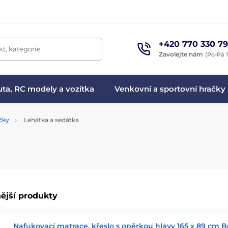
+420 770 330 79
t, kategorie
Zavolejte nám
(Po-Pá 1
ta, RC modely a vozítka
Venkovní a sportovní hračky
čky
Lehátka a sedátka
ější produkty
Nafukovací matrace, křeslo s opěrkou hlavy 165 x 89 cm 