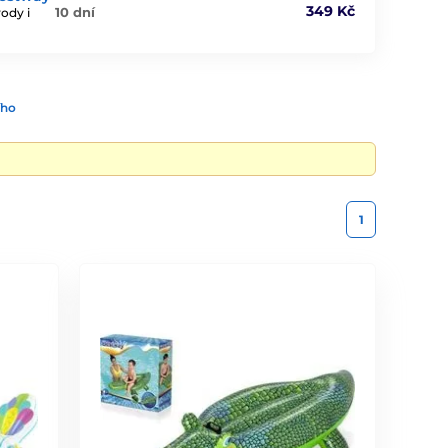
349 Kč
10 dní
ody i
ího
1