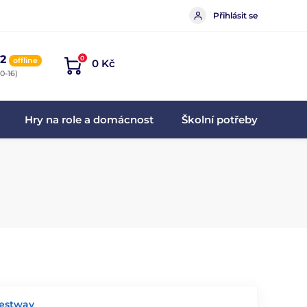
Přihlásit se
2
0
offline
0 Kč
0-16)
Hry na role a domácnost
Školní potřeby
Bestway