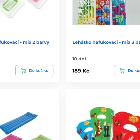
ukovací - mix 2 barvy
Lehátko nafukovací - mix 3 b
10 dní
189 Kč
Do košíku
Do ko