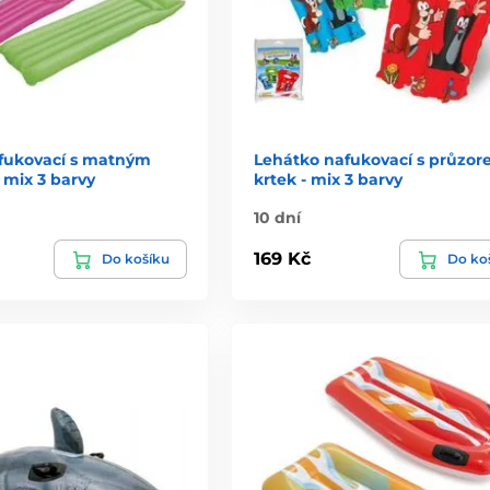
fukovací s matným
Lehátko nafukovací s průzor
 mix 3 barvy
krtek - mix 3 barvy
10 dní
169 Kč
Do košíku
Do ko