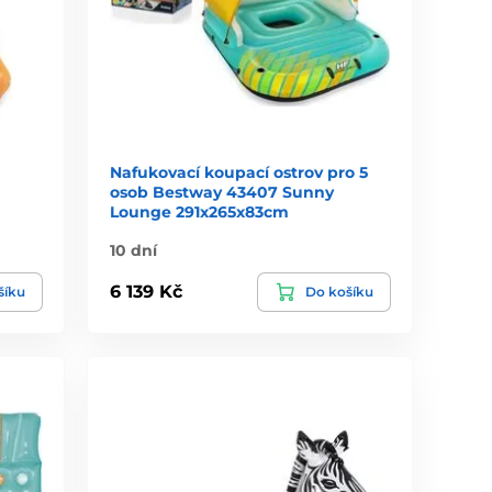
Nafukovací koupací ostrov pro 5
osob Bestway 43407 Sunny
Lounge 291x265x83cm
10 dní
6 139 Kč
šíku
Do košíku