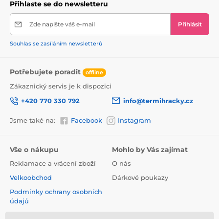
Technická data:
Přihlaste se do newsletteru
- rozměry 165 x 89 cm
Zde napište váš e-mail
Přihlásit
- pohodlná nafukovací zádová a loketní opěrka
Souhlas se zasíláním newsletterů
- součástí je opravná záplata
- nafukovací opěrka hlavy
Potřebujete poradit
offline
Zákaznický servis je k dispozici
- PVC materiál
+420 770 330 792
info@termihracky.cz
- maximální nosnost 90 kg
Váha:
Jsme také na:
Facebook
Instagram
1,30 kg
Vše o nákupu
Mohlo by Vás zajímat
Velikost balení:
Reklamace a vrácení zboží
O nás
30 x 24 x 5,5 cm
Velkoobchod
Dárkové poukazy
Podmínky ochrany osobních
údajů
Obchodní podmínky