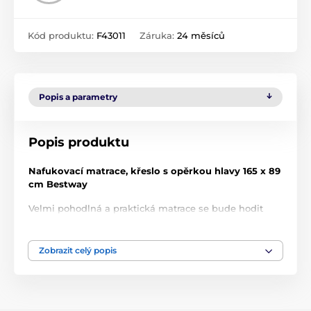
Kód produktu:
F43011
Záruka:
24 měsíců
Popis a parametry
Popis produktu
Nafukovací matrace, křeslo s opěrkou hlavy 165 x 89
cm Bestway
Velmi pohodlná a praktická matrace se bude hodit
všem milovníkům vody i pobytu na pláži. Matrace lze
použít jak jako klasickou matraci na opalování, tak i
jako plavecké křeslo. Další výhodou, která vám zajistí
Zobrazit celý popis
pohodlí a relaxaci, jsou područky a nafukovací zádová
opěrka. Klasické bílé prvky v kombinaci s duhovými
prvky vás jistě osloví.