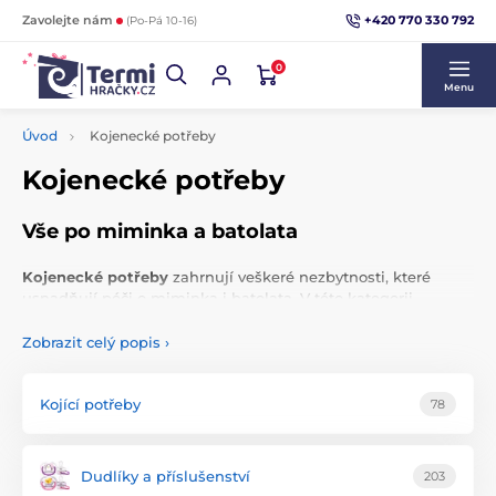
+420 770 330 792
Zavolejte nám
(Po-Pá 10-16)
0
Menu
Úvod
Kojenecké potřeby
Kojenecké potřeby
Vše po miminka a batolata
Kojenecké potřeby
zahrnují veškeré nezbytnosti, které
usnadňují péči o miminka i batolata. V této kategorii
naleznete vše, co vaše miminko nebo batole potřebuje k
bezpečí, péči a pohodlí. Nabízíme
dudlíky
, bryndáky,
Zobrazit celý popis
›
zavinovačky, spací pytle a další praktické pomůcky. Pro
období růstu zoubků nechybí
kousátka
a další produkty,
které usnadní
každodenní péči
o dítě. Vyberte si z
Kojící potřeby
78
kvalitního sortimentu
pro spokojenost těch nejmenších.
Dudlíky a příslušenství
203