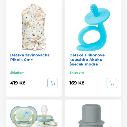
Dětská zavinovačka
Dětské silikonové
Piknik 0m+
kousátko Akuku
Šneček modré
Skladem
Skladem
419 Kč
169 Kč