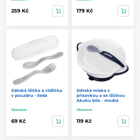
259 Kč
179 Kč
Dětská lžička a vidlička
Dětská miska s
v pouzdru - šedá
přísavkou a se lžičkou
Akuku bílo - modrá
Skladem
Skladem
69 Kč
119 Kč