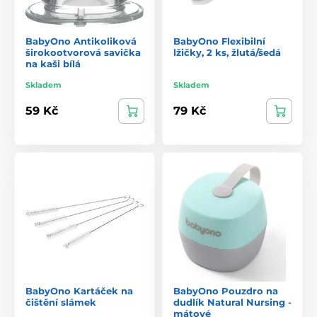
BabyOno Antikoliková
BabyOno Flexibilní
širokootvorová savička
lžičky, 2 ks, žlutá/šedá
na kaši bílá
Skladem
Skladem
59 Kč
79 Kč
BabyOno Kartáček na
BabyOno Pouzdro na
čištění slámek
dudlík Natural Nursing -
mátové