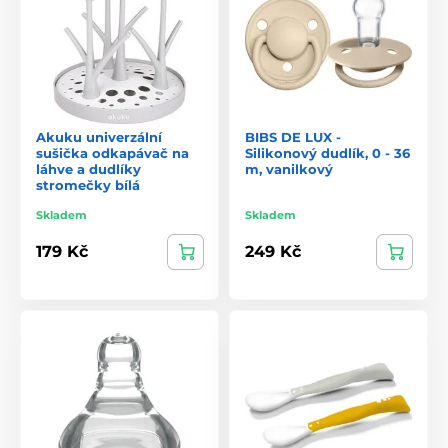
Akuku univerzální
BIBS DE LUX -
sušička odkapávač na
Silikonový dudlík, 0 - 36
láhve a dudlíky
m, vanilkový
stromečky bílá
Skladem
Skladem
179 Kč
249 Kč