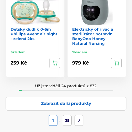
Dětský dudlík 0-6m
Elektrický ohřívač a
Phillips Avent air night
sterilizátor potravin
- zelená 2ks
BabyOno Honey
Natural Nursing
Skladem
Skladem
259 Kč
979 Kč
Už jste viděli 24 produktů z 832.
Zobrazit další produkty
…
1
35