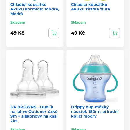
Chladící kousátko
Chladící kousátko
Akuku kormidlo modré,
Akuku žirafka žlutá
Modrá
Skladem
Skladem
49 Kč
49 Kč
DR.BROWNS - Dudlík
Drippy cup-měkký
na láhve Options+ úzké
náustek 180ml, přírodní
9m + silikonový na kaši
kojící modrý
2ks
Skladem
Skladem