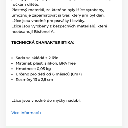
ručkám dítěte.
Plastový materiál, ze kterého byly lžíce vyrobeny,
umožňuje zapamatovat si tvar, který jim byl dán.
Lžíce jsou vhodné pro praváky i leváky.
Lžíce jsou vyrobeny z bezpečných materiálů, které
neobsahují Bisfenol A.
TECHNICKÁ CHARAKTERISTIKA:
Sada se skládá z 2 lžic
Materiál: plast, silikon, BPA free
Hmotnost: 0,05 kg
Určeno pro děti od 6 měsíců (6m+)
Rozměry 13 x 2,5 cm
Lžíce jsou vhodné do myčky nádobí.
Více informací ›