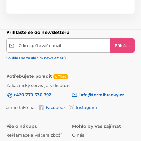
Rozměry 13 x 2,5 cm
Lžíce jsou vhodné do myčky nádobí.
Přihlaste se do newsletteru
Zde napište váš e-mail
Přihlásit
Souhlas se zasíláním newsletterů
Potřebujete poradit
offline
Zákaznický servis je k dispozici
+420 770 330 792
info@termihracky.cz
Jsme také na:
Facebook
Instagram
Vše o nákupu
Mohlo by Vás zajímat
Reklamace a vrácení zboží
O nás