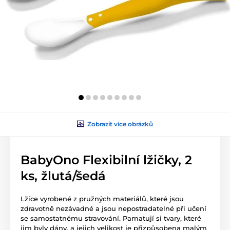
Zobrazit více obrázků
BabyOno Flexibilní lžičky, 2
ks, žlutá/šedá
Lžíce vyrobené z pružných materiálů, které jsou
zdravotně nezávadné a jsou nepostradatelné při učení
se samostatnému stravování. Pamatují si tvary, které
jim byly dány, a jejich velikost je přizpůsobena malým