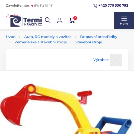
+420 770 330 792
Zavolejte nám
(Po-Pá 10-16)
0
Menu
Úvod
Auta, RC modely a vozítka
Dopravní prostředky
Zemědělské a stavební stroje
Stavební stroje
Výrobce