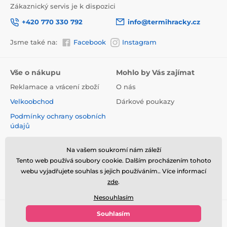
Zákaznický servis je k dispozici
+420 770 330 792
info@termihracky.cz
Jsme také na:
Facebook
Instagram
Vše o nákupu
Mohlo by Vás zajímat
Reklamace a vrácení zboží
O nás
Velkoobchod
Dárkové poukazy
Podmínky ochrany osobních
údajů
Obchodní podmínky
Na vašem soukromí nám záleží
Informace o používání
Tento web používá soubory cookie. Dalším procházením tohoto
cookies
webu vyjadřujete souhlas s jejich používáním.. Více informací
Kontakt
zde
.
Nesouhlasím
Souhlasím
© 2026 www.termihracky.cz ⦁ E-shop vytvořila
SIMPLIA.cz