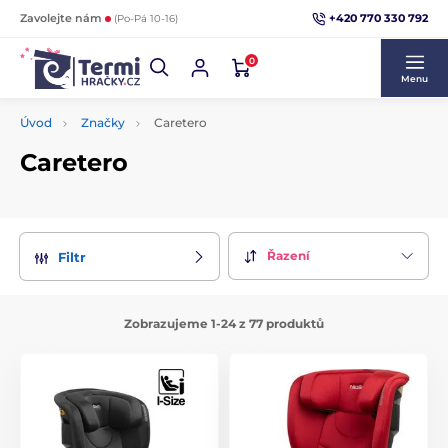
+420 770 330 792
Zavolejte nám
(Po-Pá 10-16)
0
Menu
Úvod
Značky
Caretero
Caretero
Řazení
Filtr
Zobrazujeme 1-24 z 77 produktů