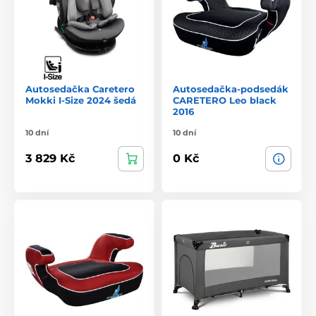
Autosedačka Caretero
Autosedačka-podsedák
Mokki I-Size 2024 šedá
CARETERO Leo black
2016
10 dní
10 dní
3 829 Kč
0 Kč