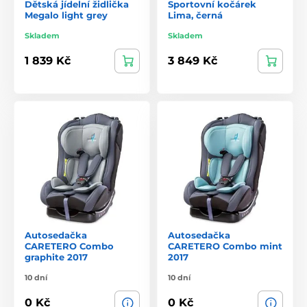
Dětská jídelní židlička
Sportovní kočárek
Megalo light grey
Lima, černá
Skladem
Skladem
1 839 Kč
3 849 Kč
Autosedačka
Autosedačka
CARETERO Combo
CARETERO Combo mint
graphite 2017
2017
10 dní
10 dní
0 Kč
0 Kč