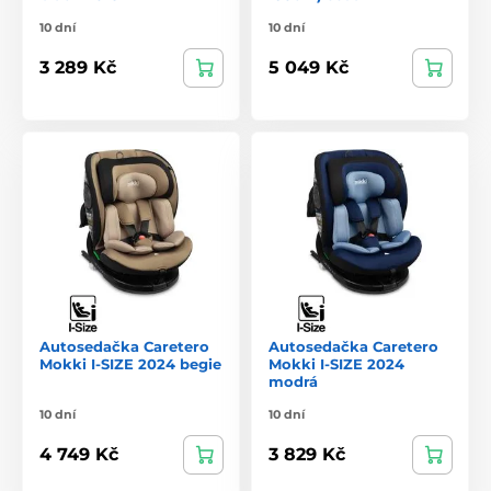
10 dní
10 dní
3 289 Kč
5 049 Kč
Autosedačka Caretero
Autosedačka Caretero
Mokki I-SIZE 2024 begie
Mokki I-SIZE 2024
modrá
10 dní
10 dní
4 749 Kč
3 829 Kč