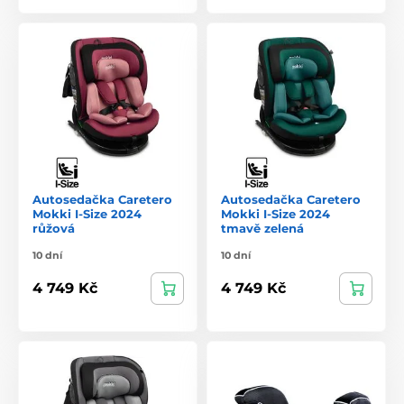
Autosedačka Caretero
Autosedačka Caretero
Mokki I-Size 2024
Mokki I-Size 2024
růžová
tmavě zelená
10 dní
10 dní
4 749 Kč
4 749 Kč