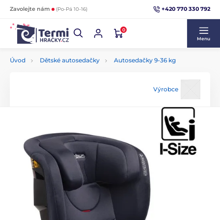
+420 770 330 792
Zavolejte nám
(Po-Pá 10-16)
0
Menu
Úvod
Dětské autosedačky
Autosedačky 9-36 kg
Výrobce