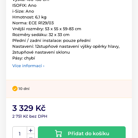
ISOFIX: Ano
i-Size: Ano
Hmotnost: 6,1 kg
Norma: ECE R129/03
Vnější rozměry: 53 x 55 x 59-83 cm
Rozměry sedáku: 32 x 33 cm
Přední / zadní instalace: pouze přední
Nastavení: 12stupňové nastavení výšky opěrky hlavy,
2stupňové nastavení sklonu
Pásy: chybí
Více informací ›
10 dní
3 329 Kč
2 751 Kč bez DPH
Přidat do košíku