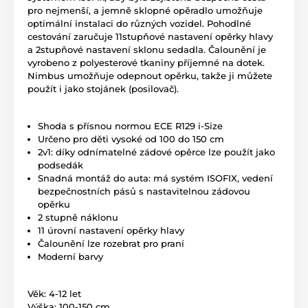
pro nejmenší, a jemně sklopné opěradlo umožňuje
optimální instalaci do různých vozidel. Pohodlné
cestování zaručuje 11stupňové nastavení opěrky hlavy
a 2stupňové nastavení sklonu sedadla. Čalounění je
vyrobeno z polyesterové tkaniny příjemné na dotek.
Nimbus umožňuje odepnout opěrku, takže ji můžete
použít i jako stojánek (posilovač).
Shoda s přísnou normou ECE R129 i-Size
Určeno pro děti vysoké od 100 do 150 cm
2v1: díky odnímatelné zádové opěrce lze použít jako
podsedák
Snadná montáž do auta: má systém ISOFIX, vedení
bezpečnostních pásů s nastavitelnou zádovou
opěrku
2 stupně náklonu
11 úrovní nastavení opěrky hlavy
Čalounění lze rozebrat pro praní
Moderní barvy
Věk: 4-12 let
Výška: 100-150 cm