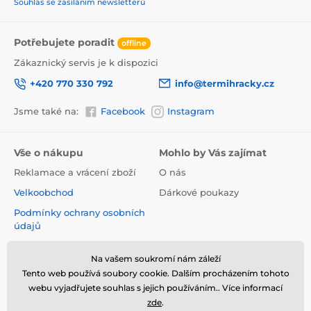
Souhlas se zasíláním newsletterů
Věk: 4-12 let
Výška: 100-150 cm
ISOFIX: Ano
Potřebujete poradit
offline
i-Size: Ano
Hmotnost: 6,1 kg
Zákaznický servis je k dispozici
Norma: ECE R129/03
+420 770 330 792
info@termihracky.cz
Vnější rozměry: 53 x 55 x 59-83 cm
Rozměry sedáku: 32 x 33 cm
Jsme také na:
Facebook
Instagram
Přední / zadní instalace: pouze přední
Nastavení: 12stupňové nastavení výšky opěrky hlavy,
2stupňové nastavení sklonu
Vše o nákupu
Mohlo by Vás zajímat
Pásy: chybí
Reklamace a vrácení zboží
O nás
Velkoobchod
Dárkové poukazy
Podmínky ochrany osobních
údajů
Obchodní podmínky
Na vašem soukromí nám záleží
Informace o používání
Tento web používá soubory cookie. Dalším procházením tohoto
cookies
webu vyjadřujete souhlas s jejich používáním.. Více informací
Kontakt
zde
.