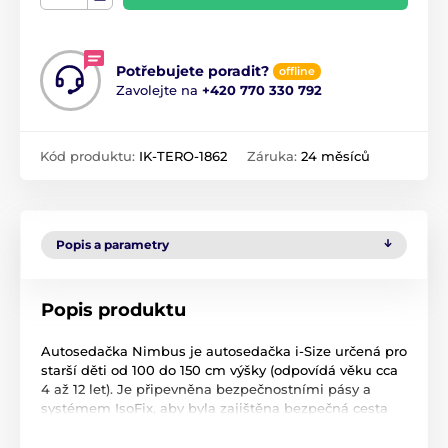
Potřebujete poradit?
offline
Zavolejte na
+420 770 330 792
Kód produktu:
IK-TERO-1862
Záruka:
24 měsíců
Popis a parametry
Popis produktu
Autosedačka Nimbus je autosedačka i-Size určená pro
starší děti od 100 do 150 cm výšky (odpovídá věku cca
4 až 12 let). Je připevněna bezpečnostními pásy a
systémem IsoFix, aby byla zajištěna bezpečná cesta
pro nejmenší, a jemně sklopné opěradlo umožňuje
optimální instalaci do různých vozidel. Pohodlné