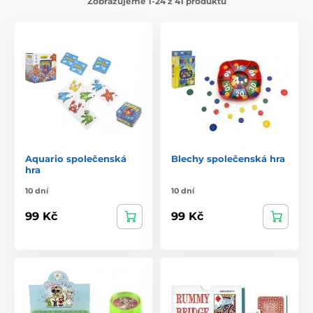
Zobrazujeme 1-24 z 41 produktů
Aquario společenská
Blechy společenská hra
hra
10 dní
10 dní
99 Kč
99 Kč