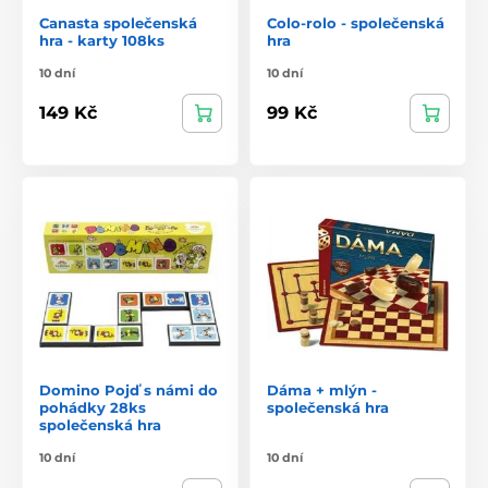
Canasta společenská
Colo-rolo - společenská
hra - karty 108ks
hra
10 dní
10 dní
149 Kč
99 Kč
Domino Pojď s námi do
Dáma + mlýn -
pohádky 28ks
společenská hra
společenská hra
10 dní
10 dní