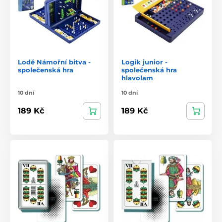
Lodě Námořní bitva -
Logik junior -
společenská hra
společenská hra
hlavolam
10 dní
10 dní
189 Kč
189 Kč