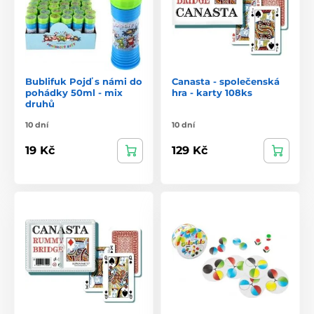
Bublifuk Pojď s námi do
Canasta - společenská
pohádky 50ml - mix
hra - karty 108ks
druhů
10 dní
10 dní
19 Kč
129 Kč