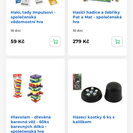
Haló, tady Impulsovi -
Hasiči hadice a žebříky
společenská
Pat a Mat - společenská
vědomostní hra
hra
10 dní
10 dní
59 Kč
279 Kč
Hlavolam - dřevěná
Házecí kostky 6 ks s
barevná věž - 60ks
kalíškem
barevných dílků -
společenská hra