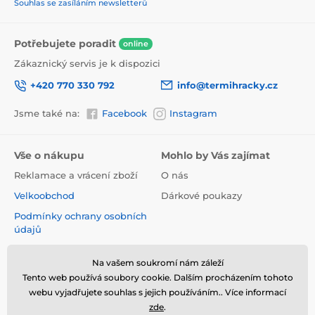
Souhlas se zasíláním newsletterů
Potřebujete poradit
online
Zákaznický servis je k dispozici
+420 770 330 792
info@termihracky.cz
Jsme také na:
Facebook
Instagram
Vše o nákupu
Mohlo by Vás zajímat
Reklamace a vrácení zboží
O nás
Velkoobchod
Dárkové poukazy
Podmínky ochrany osobních
údajů
Obchodní podmínky
Na vašem soukromí nám záleží
Informace o používání
Tento web používá soubory cookie. Dalším procházením tohoto
cookies
webu vyjadřujete souhlas s jejich používáním.. Více informací
Kontakt
zde
.