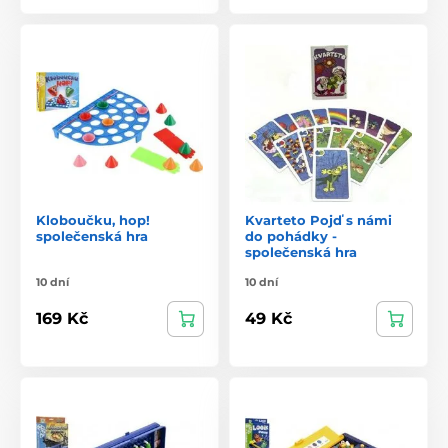
Kloboučku, hop!
Kvarteto Pojď s námi
společenská hra
do pohádky -
společenská hra
10 dní
10 dní
169 Kč
49 Kč