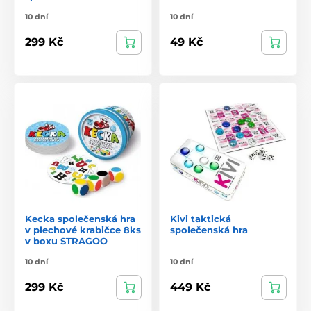
10 dní
10 dní
299 Kč
49 Kč
Kecka společenská hra
Kivi taktická
v plechové krabičce 8ks
společenská hra
v boxu STRAGOO
10 dní
10 dní
299 Kč
449 Kč