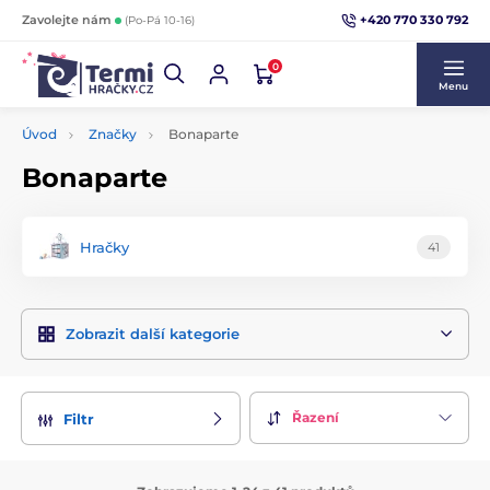
+420 770 330 792
Zavolejte nám
(Po-Pá 10-16)
0
Menu
Úvod
Značky
Bonaparte
Bonaparte
Hračky
41
Zobrazit další kategorie
Řazení
Filtr