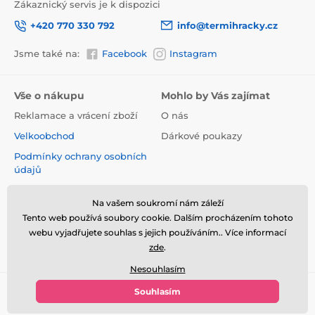
Zákaznický servis je k dispozici
+420 770 330 792
info@termihracky.cz
Jsme také na:
Facebook
Instagram
Vše o nákupu
Mohlo by Vás zajímat
Reklamace a vrácení zboží
O nás
Velkoobchod
Dárkové poukazy
Podmínky ochrany osobních
údajů
Obchodní podmínky
Na vašem soukromí nám záleží
Informace o používání
Tento web používá soubory cookie. Dalším procházením tohoto
cookies
webu vyjadřujete souhlas s jejich používáním.. Více informací
Kontakt
zde
.
Nesouhlasím
Souhlasím
© 2026 www.termihracky.cz ⦁ E-shop vytvořila
SIMPLIA.cz