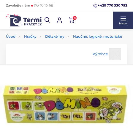
+420 770 330 792
Zavolejte nám
(Po-Pá 10-16)
0
Menu
Úvod
Hračky
Dětské hry
Naučné, logické, motorické
Výrobce