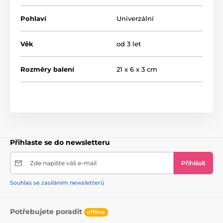
Pohlaví
Univerzální
Věk
od 3 let
Rozměry balení
21 x 6 x 3 cm
Přihlaste se do newsletteru
Zde napište váš e-mail
Přihlásit
Souhlas se zasíláním newsletterů
Potřebujete poradit
offline