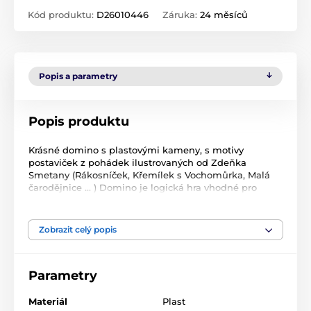
Kód produktu:
D26010446
Záruka:
24 měsíců
Popis a parametry
Popis produktu
Krásné domino s plastovými kameny, s motivy
postaviček z pohádek ilustrovaných od Zdeňka
Smetany (Rákosníček, Křemílek s Vochomůrka, Malá
čarodějnice ... ) Domino je logická hra vhodné pro
všechny věkové kategorie. Rozvíjí logické myšlení a to
vše zábavnou a hranou formou.
Zobrazit celý popis
Parametry
Materiál
Plast