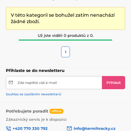
V této kategorii se bohužel zatím nenachází
žádné zboží.
Už jste viděli 0 produktů z 0.
1
Přihlaste se do newsletteru
Zde napište váš e-mail
Přihlásit
Souhlas se zasíláním newsletterů
Potřebujete poradit
offline
Zákaznický servis je k dispozici
+420 770 330 792
info@termihracky.cz