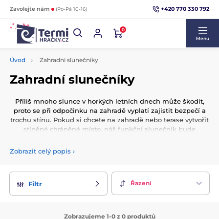
+420 770 330 792
Zavolejte nám
(Po-Pá 10-16)
0
Menu
Úvod
Zahradní slunečníky
Zahradní slunečníky
Příliš mnoho slunce v horkých letních dnech může škodit,
proto se při odpočinku na zahradě vyplatí zajistit bezpečí a
trochu stínu. Pokud si chcete na zahradě nebo terase vytvořit
stíněné chráněné místo, náš funkční slunečník bude
perfektním řešením. Slunečník ochrání před nečekanými
dešti během zahradní slavnosti. Kromě funkčnosti má
Zobrazit celý popis
›
slunečník jednoduchý, moderní vzhled, díky kterému je
perfektním doplňkem na terasy, balkony a dokonce i na
kempy. Speciální rukojeť vám usnadní rozložení slunečníku-
Řazení
Filtr
stačí pár pohybů klikou a stříška se sama rozloží a
rovnoměrně natáhne.
Zobrazujeme 1-0 z 0 produktů