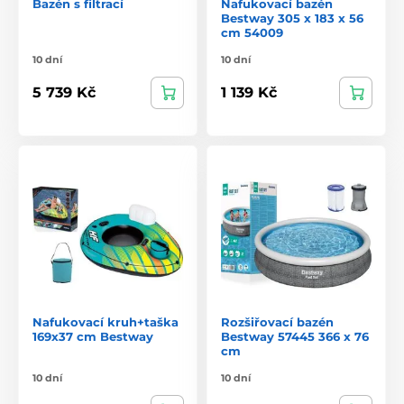
Bazén s filtrací
Nafukovací bazén
Bestway 305 x 183 x 56
cm 54009
10 dní
10 dní
5 739 Kč
1 139 Kč
Nafukovací kruh+taška
Rozšiřovací bazén
169x37 cm Bestway
Bestway 57445 366 x 76
cm
10 dní
10 dní