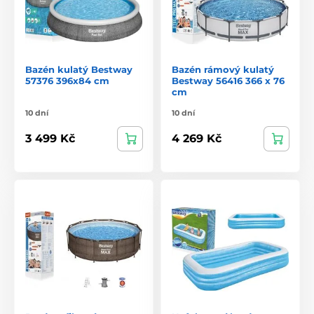
Bazén kulatý Bestway
Bazén rámový kulatý
57376 396x84 cm
Bestway 56416 366 x 76
cm
10 dní
10 dní
3 499 Kč
4 269 Kč