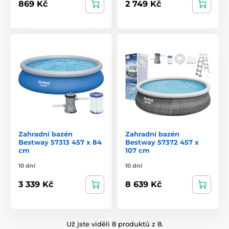
869 Kč
2 749 Kč
Zahradní bazén
Zahradní bazén
Bestway 57313 457 x 84
Bestway 57372 457 x
cm
107 cm
10 dní
10 dní
3 339 Kč
8 639 Kč
Už jste viděli 8 produktů z 8.