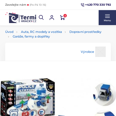
+420 770 330 792
Zavolejte nám
(Po-Pá 10-16)
0
Menu
Úvod
Auta, RC modely a vozítka
Dopravní prostředky
Garáže, farmy a doplňky
Výrobce