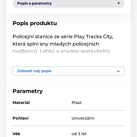
Popis a parametry
Popis produktu
Policejní stanice ze série Play Tracks City,
která splní sny mladých policejních
nadšenců. Lehký a snadno sestavitelný
design umožňuje uspořádat trasy do
různých tvarů a poskytnout vašemu dítěti
Zobrazit celý popis
spoustu radosti a hodin skvělé zábavy.
Parametry
Materiál
Plast
Pohlaví
Univerzální
Věk
od 3 let