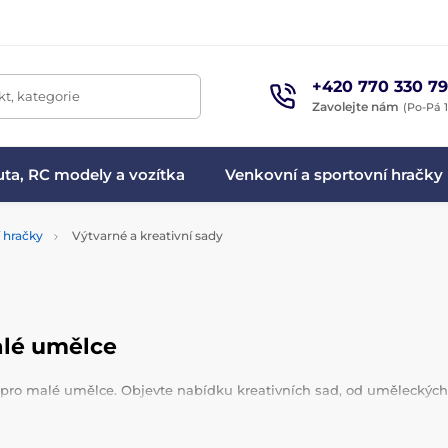
+420 770 330 79
t, kategorie
Zavolejte nám
(Po-Pá 1
ta, RC modely a vozítka
Venkovní a sportovní hračky
í hračky
Výtvarné a kreativní sady
alé umělce
it pro malé umělce. Objevte nabídku kreativních sad, od uměleckých
y
nebo
malovat na sklo.
Výtvarné sady rozvíjejí dětskou fantazii, je
 rádi objevují
tajemství přírody
a experimentují.