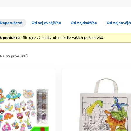
Doporučené
Od nejlevnějšího
Od nejdražšího
Od nejnovějš
65 produktů
- filtrujte výsledky přesně dle Vašich požadavků.
4 z 65 produktů