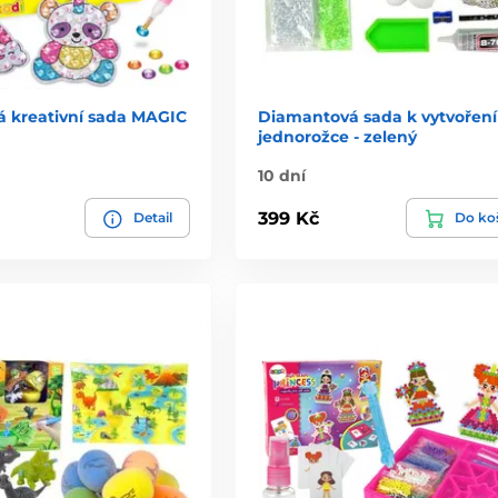
 kreativní sada MAGIC
Diamantová sada k vytvoření
jednorožce - zelený
10 dní
399 Kč
Detail
Do ko