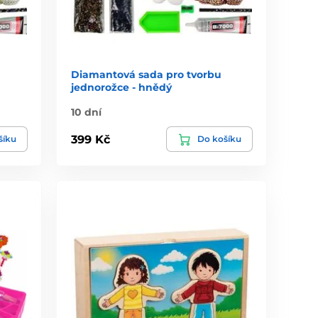
Diamantová sada pro tvorbu
jednorožce - hnědý
10 dní
399 Kč
šíku
Do košíku