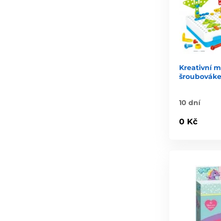
Kreativní m
šroubováke
10 dní
0 Kč