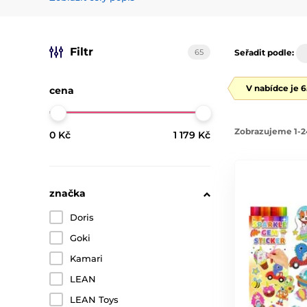
Filtr
65
Seřadit podle:
V nabídce je 
cena
Zobrazujeme 1-2
0 Kč
1 179 Kč
značka
Doris
Goki
Kamari
LEAN
LEAN Toys