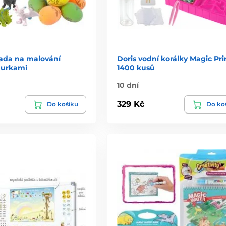
sada na malování
Doris vodní korálky Magic Pri
igurkami
1400 kusů
10 dní
329 Kč
Do košíku
Do ko