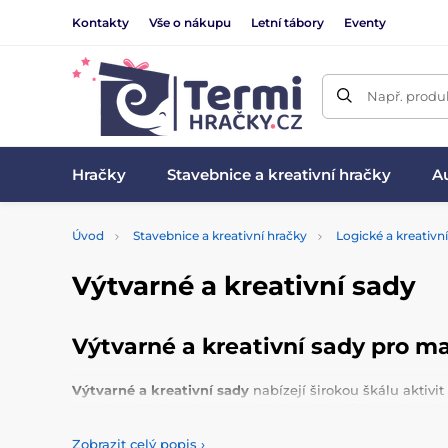
Kontakty
Vše o nákupu
Letní tábory
Eventy
Např. produk
Hračky
Stavebnice a kreativní hračky
Au
Úvod
Stavebnice a kreativní hračky
Logické a kreativn
Výtvarné a kreativní sady
Výtvarné a kreativní sady pro m
Výtvarné a kreativní sady
nabízejí širokou škálu aktiv
Dough. Děti si mohou vytvořit vlastní
hodinky, náramk
zaměřené na
vědu a pokusy
, potěší především ty, kteří
Zobrazit celý popis
›