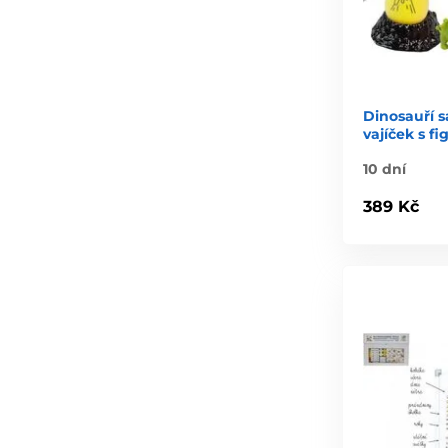
Dinosauří 
vajíček s f
10 dní
389 Kč