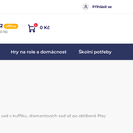
Přihlásit se
2
0
offline
0 Kč
0-16)
Hry na role a domácnost
Školní potřeby
 sad v kufříku, diamantových sad až po oblíbené Play
mnou motoriku a kreativitu. Oblíbené jsou i hry