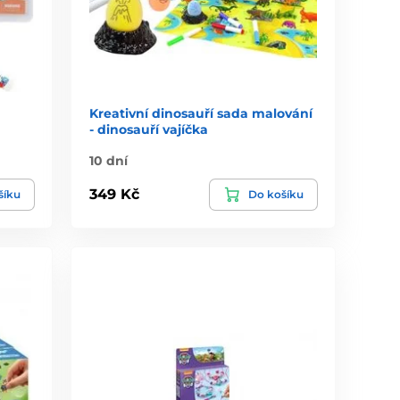
Kreativní dinosauří sada malování
- dinosauří vajíčka
10 dní
349 Kč
šíku
Do košíku