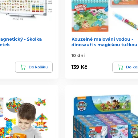
agnetický - Školka
Kouzelné malování vodou -
etek
dinosauři s magickou tužkou
10 dní
139 Kč
Do košíku
Do ko