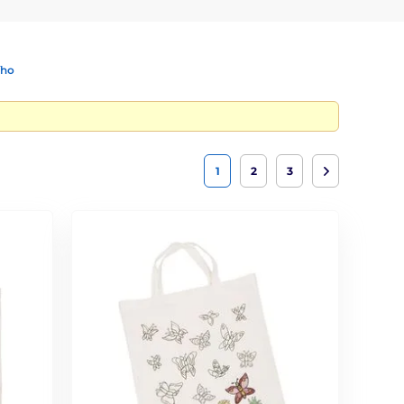
ího
1
2
3