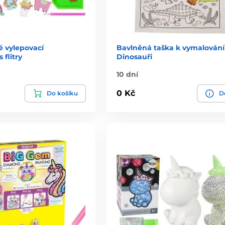
 vylepovací
Bavlněná taška k vymalování
 flitry
Dinosauři
10 dní
0 Kč
Do košíku
De