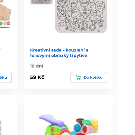
í
Kreativní sada - kouzlení s
fóliovými obrázky třpytivé
10 dní
59 Kč
šíku
Do košíku