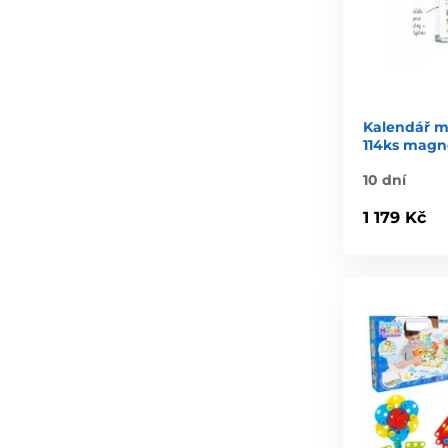
Kalendář m
114ks magn
10 dní
1 179 Kč