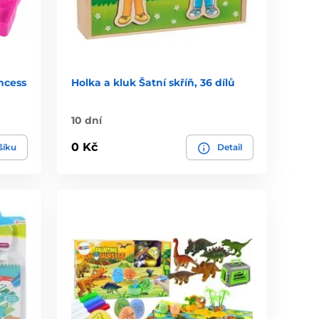
ncess
Holka a kluk Šatní skříň, 36 dílů
10 dní
0 Kč
šíku
Detail