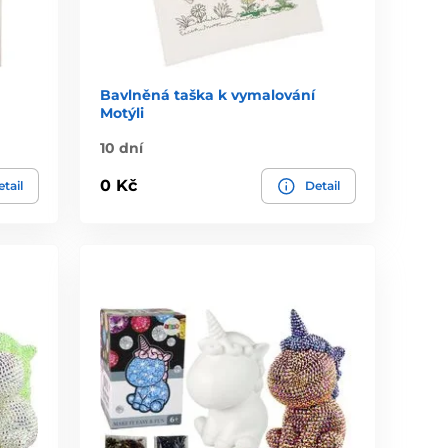
Bavlněná taška k vymalování
Motýli
10 dní
0 Kč
tail
Detail