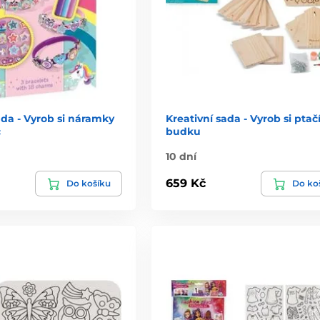
ada - Vyrob si náramky
Kreativní sada - Vyrob si ptač
c
budku
10 dní
659 Kč
Do košíku
Do ko