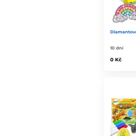
Diamantová
10 dní
0 Kč