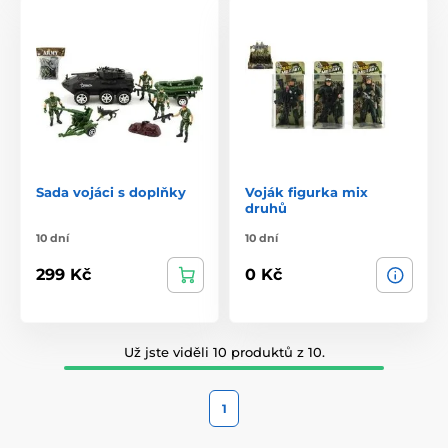
Sada vojáci s doplňky
Voják figurka mix
druhů
10 dní
10 dní
299 Kč
0 Kč
Už jste viděli 10 produktů z 10.
1