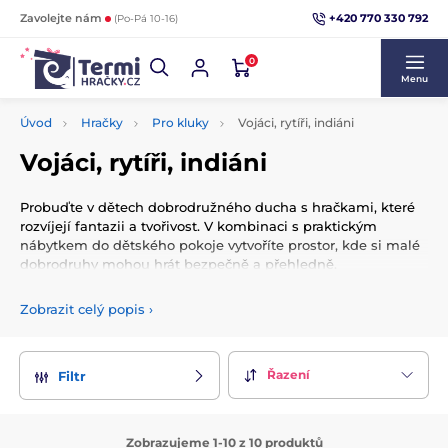
+420 770 330 792
Zavolejte nám
(Po-Pá 10-16)
0
Menu
Úvod
Hračky
Pro kluky
Vojáci, rytíři, indiáni
Vojáci, rytíři, indiáni
Probuďte v dětech dobrodružného ducha s hračkami, které
rozvíjejí fantazii a tvořivost. V kombinaci s praktickým
nábytkem do dětského pokoje vytvoříte prostor, kde si malé
dobrodruhy mohou hrát bezpečně a přehledně.
Hračky pro malé hrdiny a objevitele
Zobrazit celý popis
›
Sady vojáčků, rytířské zbraně se zvukovými efekty nebo
indiánské doplňky přinášejí nekonečné možnosti pro hru na
Řazení
Filtr
bojovníky, ochránce hradů či objevitele Divokého západu.
Tyto hračky rozvíjejí kreativitu, podporují představivost a
nabízejí hodiny zábavy doma i venku.
Zobrazujeme 1-10 z 10 produktů