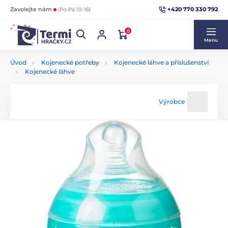
+420 770 330 792
Zavolejte nám
(Po-Pá 10-16)
0
Menu
Úvod
Kojenecké potřeby
Kojenecké láhve a příslušenství
Kojenecké láhve
Výrobce