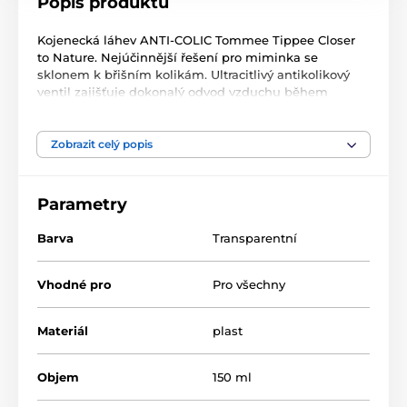
Popis produktu
Kojenecká láhev ANTI-COLIC Tommee Tippee Closer
to Nature. Nejúčinnější řešení pro miminka se
sklonem k břišním kolikám. Ultracitlivý antikolikový
ventil zajišťuje dokonalý odvod vzduchu během
krmení a umožňuje dítěti zcela plynulé sání bez
polykání vzduchu.
Unikátní silikonová savička věrně napodobuje
Zobrazit celý popis
mateřský prs při kojení a tím umožňuje maminkám
snadné a bezpečné kombinování kojení a krmení
z lahve.
Parametry
Funkce kontroly teploty mléka uvnitř lahvičky varuje
rodiče v případě, že je tekutina teplejší než
Barva
Transparentní
doporučených 37°C.
Náhradní silikonové savičky k těmto lahvičkám nesou
rovněž označení Anti-colic.
Vhodné pro
Pro všechny
Lahvičky jsou vhodné od narození.
Neobsahují bisfenol A.
Materiál
plast
Objem
150 ml