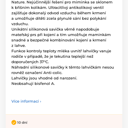
Nature. Nejúčinnější řešení pro miminka se sklonem
k břišním kolikám. Ultracitlivý antikolikový ventil
zajišťuje dokonalý odvod vzduchu během krmení
a umožňuje dítěti zcela plynulé sání bez polykání
vzduchu.
Unikátní silikonová savička věrně napodobuje
mateřský prs při kojení a tím umožňuje maminkám
snadné a bezpečné kombinování kojení a krmení
z lahve.
Funkce kontroly teploty mléka uvnitř lahvičky varuje
rodiče v případě, že je tekutina teplejší než
doporučených 37°C.
Náhradní silikonové savičky k těmto lahvičkám nesou
rovněž označení Anti-colic.
Lahvičky jsou vhodné od narození.
Neobsahují bisfenol A.
Více informací ›
10 dní