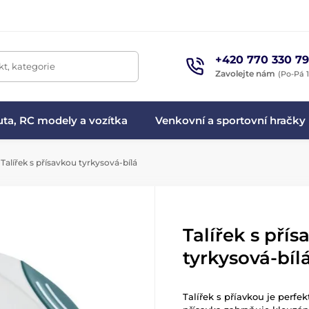
+420 770 330 79
t, kategorie
Zavolejte nám
(Po-Pá 1
ta, RC modely a vozítka
Venkovní a sportovní hračky
Talířek s přísavkou tyrkysová-bílá
Talířek s pří
tyrkysová-bíl
Talířek s příavkou je perf