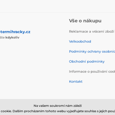
Vše o nákupu
termihracky.cz
Reklamace a vrácení zboží
ište
kdykoliv
Velkoobchod
Podmínky ochrany osobní
Obchodní podmínky
Informace o používání coo
Kontakt
Na vašem soukromí nám záleží
cookie. Dalším procházením tohoto webu vyjadřujete souhlas s jejich použ
© 2026 www.termihracky.cz ⦁ E-shop vytvořila
SIMPLIA.cz