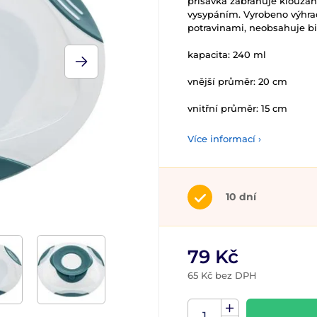
přísavka zabraňuje klouzání 
vysypáním. Vyrobeno výhra
potravinami, neobsahuje bi
kapacita: 240 ml
vnější průměr: 20 cm
vnitřní průměr: 15 cm
Více informací ›
10 dní
79 Kč
65 Kč bez DPH