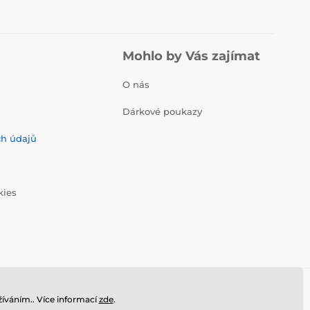
Mohlo by Vás zajímat
O nás
Dárkové poukazy
ch údajů
kies
íváním.. Více informací
zde
.