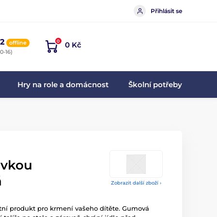
Přihlásit se
2
0
offline
0 Kč
0-16)
Hry na role a domácnost
Školní potřeby
savkou
á
Zobrazit další zboží ›
ektní produkt pro krmení vašeho dítěte. Gumová