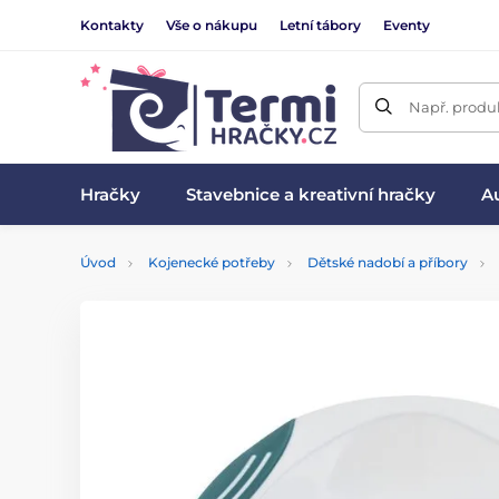
Kontakty
Vše o nákupu
Letní tábory
Eventy
Např. produk
Hračky
Stavebnice a kreativní hračky
Au
Úvod
Kojenecké potřeby
Dětské nadobí a příbory