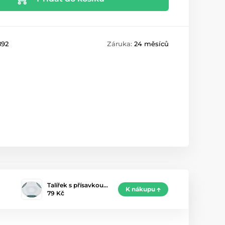
892
Záruka:
24 měsíců
Talířek s přísavkou…
K nákupu
79 Kč