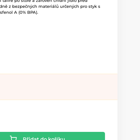
talíře po stole a zároveň chrání jídlo před
dně z bezpečných materiálů určených pro styk s
sfenol A (0% BPA).
Přidat do košíku