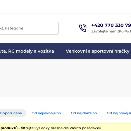
+420 770 330 79
t, kategorie
Zavolejte nám
(Po-Pá 1
ta, RC modely a vozítka
Venkovní a sportovní hračky
Doporučené
Od nejlevnějšího
Od nejdražšího
Od nejnovějš
0 produktů
- filtrujte výsledky přesně dle Vašich požadavků.