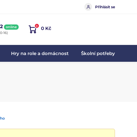
Přihlásit se
2
0
online
0 Kč
0-16)
Hry na role a domácnost
Školní potřeby
ího