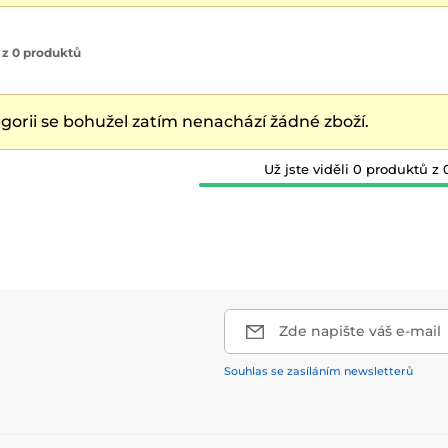
 z 0 produktů
egorii se bohužel zatím nenachází žádné zboží.
Už jste viděli 0 produktů z 
Zde napište váš e-mail
Souhlas se zasíláním newsletterů