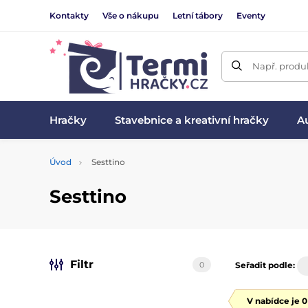
Kontakty
Vše o nákupu
Letní tábory
Eventy
Např. produk
Hračky
Stavebnice a kreativní hračky
Au
Úvod
Sesttino
Sesttino
Filtr
0
Seřadit podle:
V nabídce je 