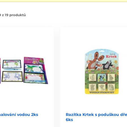
 z 19 produktů
alování vodou 2ks
Razítka Krtek s poduškou dř
6ks