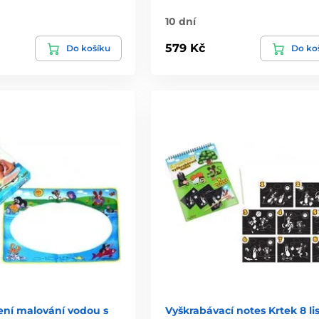
10 dní
579 Kč
Do košíku
Do ko
ení malování vodou s
Vyškrabávací notes Krtek 8 li