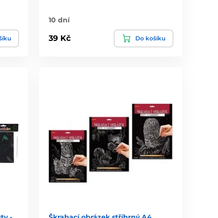
10 dní
39 Kč
šíku
Do košíku
ty -
Škrabací obrázek stříbrný A4