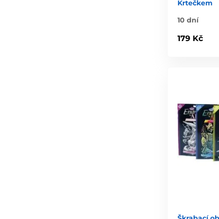
Krtečkem
10 dní
179 Kč
Škrabací ob