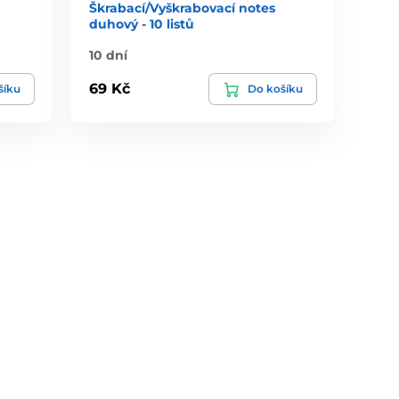
Škrabací/Vyškrabovací notes
duhový - 10 listů
10 dní
69 Kč
šíku
Do košíku