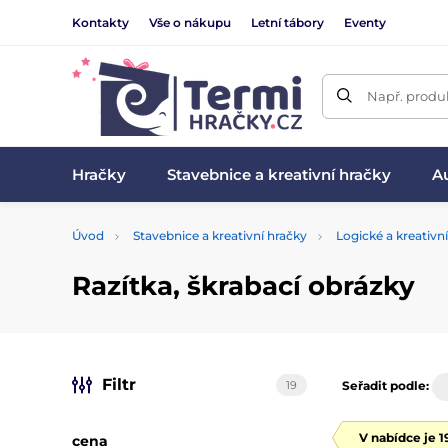
Kontakty
Vše o nákupu
Letní tábory
Eventy
Např. produk
Hračky
Stavebnice a kreativní hračky
Au
Úvod
Stavebnice a kreativní hračky
Logické a kreativn
Razítka, škrabací obrázky
Filtr
19
Seřadit podle:
V nabídce je 
cena