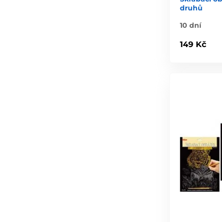
druhů
10 dní
149 Kč