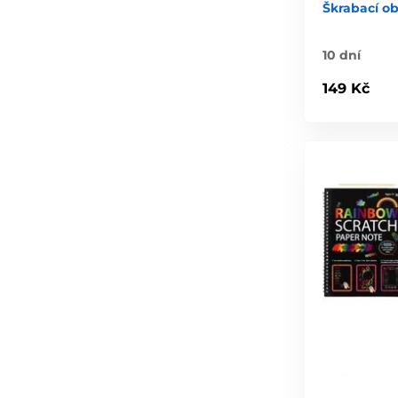
Škrabací ob
10 dní
149 Kč