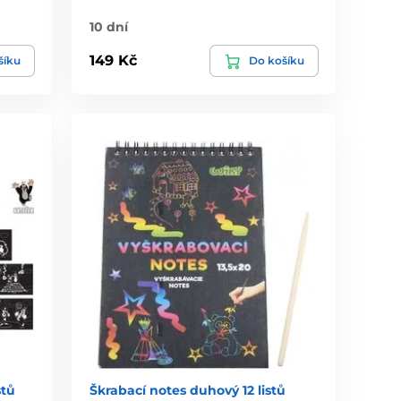
10 dní
149 Kč
šíku
Do košíku
stů
Škrabací notes duhový 12 listů