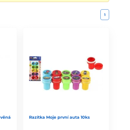
1
evěná
Razítka Moje první auta 10ks