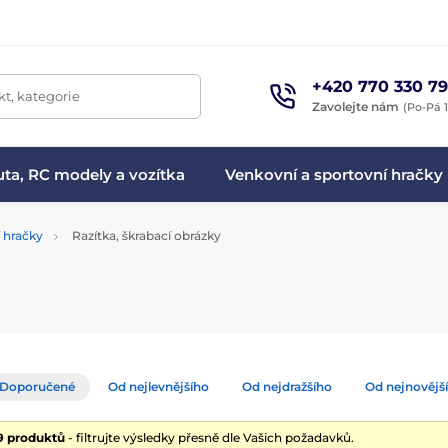
+420 770 330 79
t, kategorie
Zavolejte nám
(Po-Pá 1
ta, RC modely a vozítka
Venkovní a sportovní hračky
í hračky
Razítka, škrabací obrázky
Doporučené
Od nejlevnějšího
Od nejdražšího
Od nejnovějš
19 produktů
- filtrujte výsledky přesně dle Vašich požadavků.