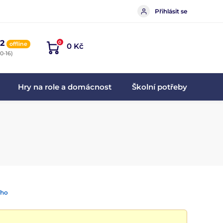
Přihlásit se
2
0
offline
0 Kč
0-16)
Hry na role a domácnost
Školní potřeby
ího