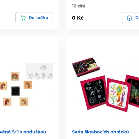
10 dní
0 Kč
Do košíku
De
evěná 5+1 s poduškou
Sada škrabacích obrázků