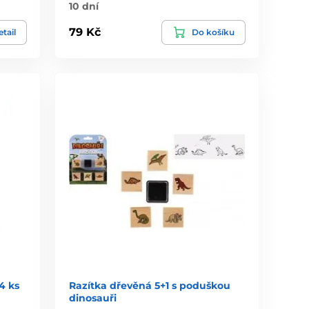
10 dní
79 Kč
tail
Do košíku
4 ks
Razítka dřevěná 5+1 s poduškou
dinosauři