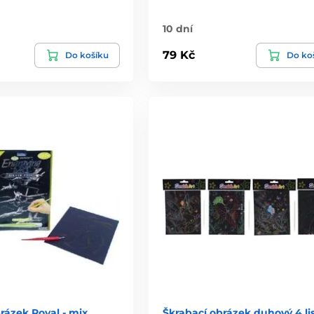
10 dní
79 Kč
Do košíku
Do ko
rázek Royal - mix
Škrabací obrázek duhový 4 lis