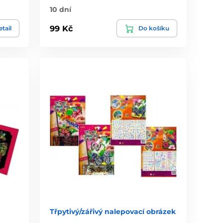
10 dní
99 Kč
tail
Do košíku
Třpytivý/zářivý nalepovací obrázek