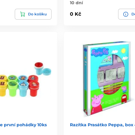
10 dní
0 Kč
Do košíku
De
je první pohádky 10ks
Razítka Prasátko Peppa, box 