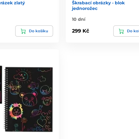
rázek zlatý
Škrabací obrázky - blok
jednorožec
10 dní
299 Kč
Do košíku
Do ko