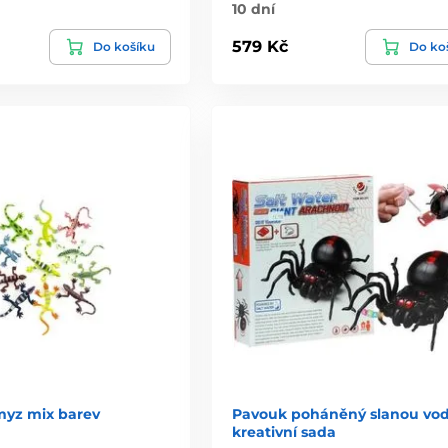
10 dní
579 Kč
Do košíku
Do ko
myz mix barev
Pavouk poháněný slanou vo
kreativní sada