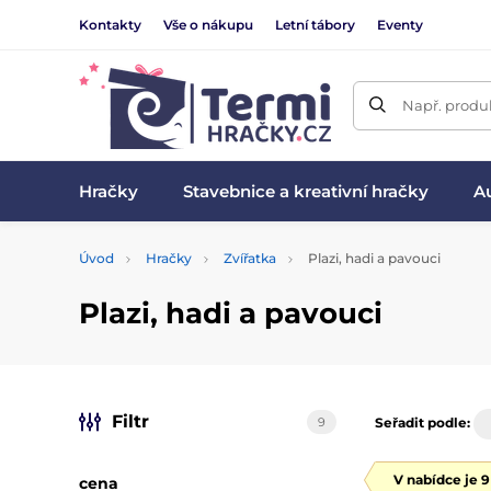
Kontakty
Vše o nákupu
Letní tábory
Eventy
Např. produk
Hračky
Stavebnice a kreativní hračky
Au
Úvod
Hračky
Zvířatka
Plazi, hadi a pavouci
Plazi, hadi a pavouci
Filtr
9
Seřadit podle:
V nabídce je 
cena