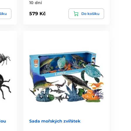
10 dní
579 Kč
šíku
Do košíku
dou
Sada mořských zvířátek