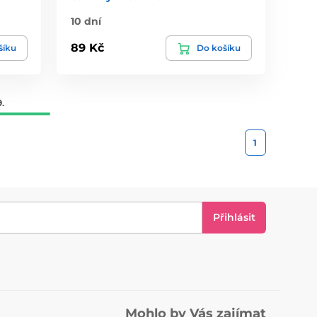
10 dní
89 Kč
šíku
Do košíku
.
1
Přihlásit
Mohlo by Vás zajímat