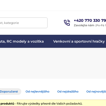
+420 770 330 79
t, kategorie
Zavolejte nám
(Po-Pá 1
ta, RC modely a vozítka
Venkovní a sportovní hračky
Doporučené
Od nejlevnějšího
Od nejdražšího
Od nejnovějš
9 produktů
- filtrujte výsledky přesně dle Vašich požadavků.