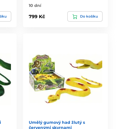
10 dní
799 Kč
šíku
Do košíku
i
Umělý gumový had žlutý s
červenými skvrnami