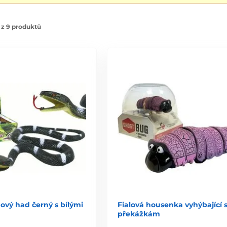
 z 9 produktů
vý had černý s bílými
Fialová housenka vyhýbající 
překážkám