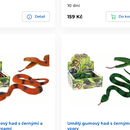
10 dní
159 Kč
Detail
Do ko
vý had s černými a
Umělý gumový had s černým
rnami
vzory