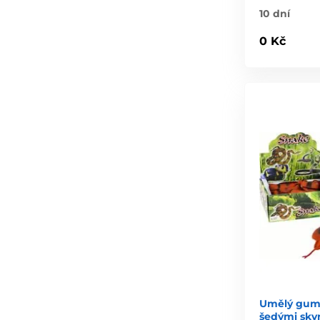
10 dní
0 Kč
Umělý gumo
šedými skv