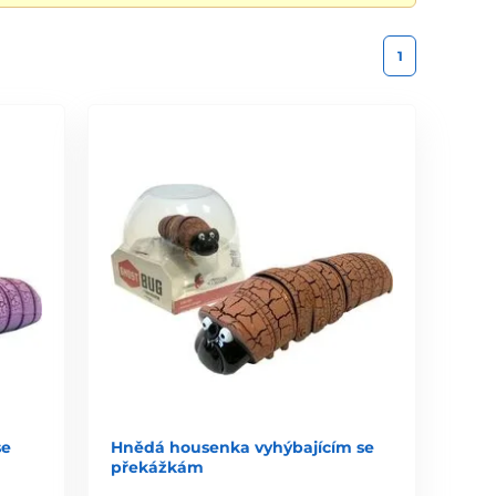
1
se
Hnědá housenka vyhýbajícím se
překážkám