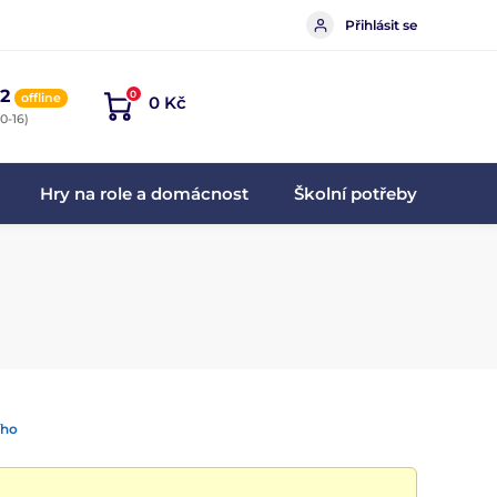
Přihlásit se
2
0
offline
0 Kč
0-16)
Hry na role a domácnost
Školní potřeby
ího