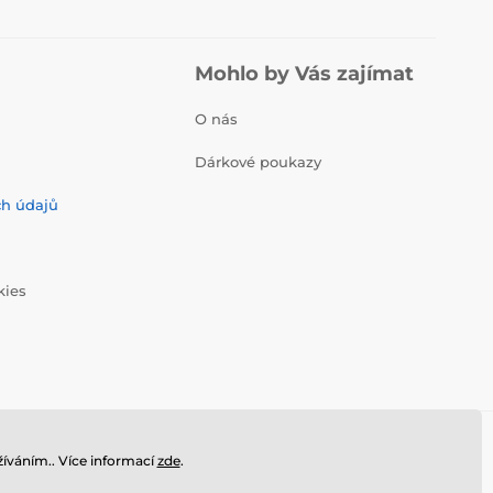
Mohlo by Vás zajímat
O nás
Dárkové poukazy
ch údajů
kies
íváním.. Více informací
zde
.