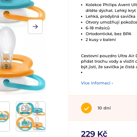
Kolekce Philips Avent Ul
dítěte dýchat. Lehký kry
Lehká, prodyšná savička
Otvory umožňují pokožce
6-18 měsíců
Ortodontické, bez BPA
2 kusy v balení
Cestovní pouzdro Ultra Air D
přidat trochu vody a vložit
být jisti, že savička je čis
Více informací ›
10 dní
229 Kč