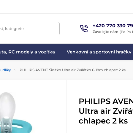
+420 770 330 79
t, kategorie
Zavolejte nám
(Po-Pá 1
ta, RC modely a vozítka
Venkovní a sportovní hračky
udlíky
PHILIPS AVENT Šidítko Ultra air Zvířátko 6-18m chlapec 2 ks
PHILIPS AVEN
Ultra air Zvíř
chlapec 2 ks