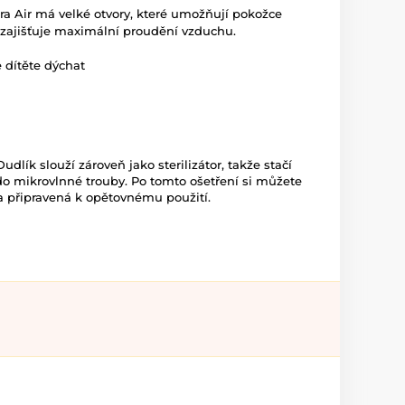
tra Air má velké otvory, které umožňují pokožce
t zajišťuje maximální proudění vzduchu.
 dítěte dýchat
udlík slouží zároveň jako sterilizátor, takže stačí
 do mikrovlnné trouby. Po tomto ošetření si můžete
tá a připravená k opětovnému použití.