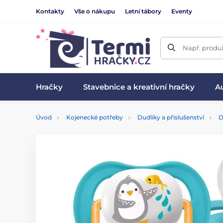
Kontakty
Vše o nákupu
Letní tábory
Eventy
Např. produk
Hračky
Stavebnice a kreativní hračky
Au
Úvod
Kojenecké potřeby
Dudlíky a příslušenství
D