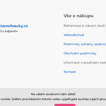
Vše o nákupu
termihracky.cz
Reklamace a vrácení zboží
ište
kdykoliv
Velkoobchod
Podmínky ochrany osobní
Obchodní podmínky
Informace o používání coo
Kontakt
Na vašem soukromí nám záleží
cookie. Dalším procházením tohoto webu vyjadřujete souhlas s jejich použ
© 2026 www.termihracky.cz ⦁ E-shop vytvořila
SIMPLIA.cz