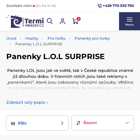
+420 770 330 792
Zavolejte nám
(Po-Pá 10-16)
0
Menu
Úvod
Hračky
Pro holky
Panenky pro holky
Panenky L.O.L SURPRISE
Panenky L.O.L SURPRISE
Panenky LOL jsou jak ve světě, tak v České republice známé
již dlouhou dobu. V hlavních rolích jsou také reklamy s
„panenkami“, které jsou zobrazeny různými způsoby. Většina
z nás narazila na tato stvoření tím, že je viděla ve výlohách,
nebo o nich alespoň slyšela. Jak čteme, není neobvyklé, že
batole - obvykle dívka - přijde za rodičem a vzrušeně si
Zobrazit celý popis
›
povídá o panence LOL, kterou by chtělo mít. Potom se
maminka nebo otec zeptá přátel nebo jednoduše surfuje po
internetu a hledá cenné informace a názory na záhadnou
Řazení
Filtr
hračku. Rychle najde komentáře od ostatních rodičů a
identifikuje ty nejdůležitější.