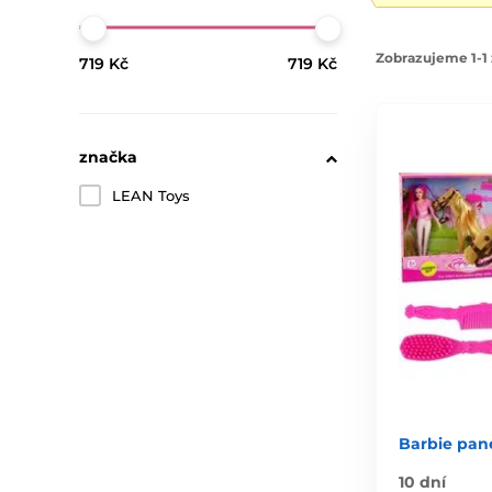
Zobrazujeme 1-1 
719 Kč
719 Kč
značka
LEAN Toys
Barbie pan
10 dní