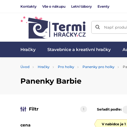
Kontakty
Vše o nákupu
Letní tábory
Eventy
Např. produk
Hračky
Stavebnice a kreativní hračky
Au
Úvod
Hračky
Pro holky
Panenky pro holky
Pa
Panenky Barbie
Filtr
1
Seřadit podle:
V nabídce je 1
cena