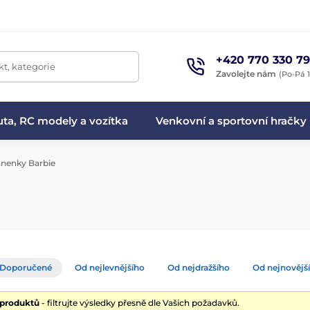
+420 770 330 79
t, kategorie
Zavolejte nám
(Po-Pá 1
ta, RC modely a vozítka
Venkovní a sportovní hračky
nenky Barbie
Doporučené
Od nejlevnějšího
Od nejdražšího
Od nejnovějš
 produktů
- filtrujte výsledky přesně dle Vašich požadavků.