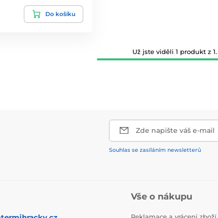
Do košíku
Už jste viděli 1 produkt z 1.
Zde napište váš e-mail
Souhlas se zasíláním newsletterů
Vše o nákupu
termihracky.cz
Reklamace a vrácení zboží