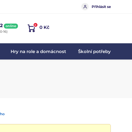
Přihlásit se
2
0
online
0 Kč
0-16)
Hry na role a domácnost
Školní potřeby
ího