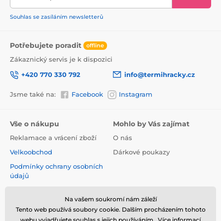
Souhlas se zasíláním newsletterů
Potřebujete poradit
offline
Zákaznický servis je k dispozici
+420 770 330 792
info@termihracky.cz
Jsme také na:
Facebook
Instagram
Vše o nákupu
Mohlo by Vás zajímat
Reklamace a vrácení zboží
O nás
Velkoobchod
Dárkové poukazy
Podmínky ochrany osobních
údajů
Obchodní podmínky
Na vašem soukromí nám záleží
Informace o používání
Tento web používá soubory cookie. Dalším procházením tohoto
cookies
webu vyjadřujete souhlas s jejich používáním.. Více informací