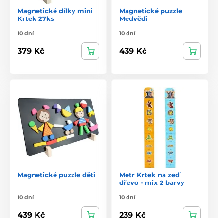
Magnetické dílky mini
Magnetické puzzle
Krtek 27ks
Medvědi
10 dní
10 dní
379 Kč
439 Kč
Magnetické puzzle děti
Metr Krtek na zeď
dřevo - mix 2 barvy
10 dní
10 dní
439 Kč
239 Kč