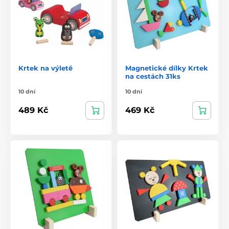
Krtek na výletě
Magnetické dílky Krtek
na cestách 31ks
10 dní
10 dní
489 Kč
469 Kč