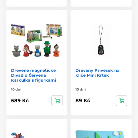
Dřevěné magnetické
Dřevěný Přívěsek na
Divadlo Červená
klíče Mini Krtek
Karkulka s figurkami
10 dní
10 dní
589 Kč
89 Kč