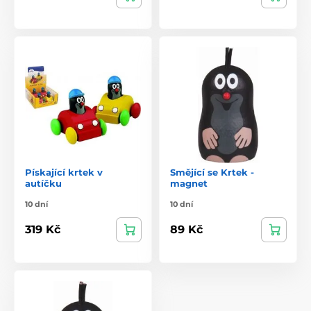
Pískající krtek v
Smějící se Krtek -
autíčku
magnet
10 dní
10 dní
319 Kč
89 Kč