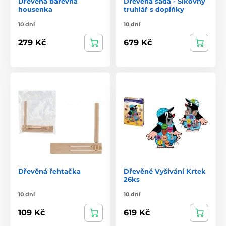
Dřevěná barevná
Dřevěná sada - Šikovný
housenka
truhlář s doplňky
10 dní
10 dní
279 Kč
679 Kč
Dřevěná řehtačka
Dřevěné Vyšívání Krtek
26ks
10 dní
10 dní
109 Kč
619 Kč