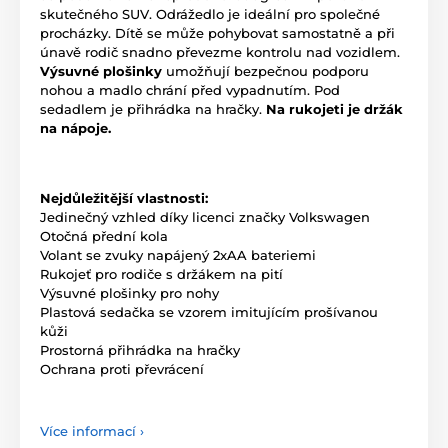
skutečného SUV. Odrážedlo je ideální pro společné
procházky. Dítě se může pohybovat samostatně a při
únavě rodič snadno převezme kontrolu nad vozidlem.
Výsuvné plošinky
umožňují bezpečnou podporu
nohou a madlo chrání před vypadnutím. Pod
sedadlem je přihrádka na hračky.
Na rukojeti je držák
na nápoje.
Nejdůležitější vlastnosti:
Jedinečný vzhled díky licenci značky Volkswagen
Otočná přední kola
Volant se zvuky napájený 2xAA bateriemi
Rukojeť pro rodiče s držákem na pití
Výsuvné plošinky pro nohy
Plastová sedačka se vzorem imitujícím prošívanou
kůži
Prostorná přihrádka na hračky
Ochrana proti převrácení
Více informací ›