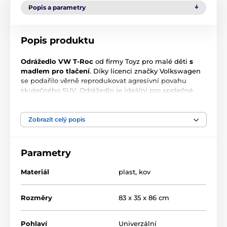
Popis a parametry
Popis produktu
Odrážedlo VW T-Roc
od firmy Toyz pro malé děti
s
madlem pro tlačení
. Díky licenci značky Volkswagen
se podařilo věrně reprodukovat agresivní povahu
skutečného SUV. Odrážedlo je ideální pro společné
procházky. Dítě se může pohybovat samostatně a při
únavě rodič snadno převezme kontrolu nad vozidlem.
Výsuvné plošinky
umožňují bezpečnou podporu
Zobrazit celý popis
nohou a madlo chrání před vypadnutím. Pod
sedadlem je přihrádka na hračky.
Na rukojeti je držák
na nápoje.
Parametry
Materiál
plast, kov
Nejdůležitější vlastnosti:
Jedinečný vzhled díky licenci značky Volkswagen
Rozměry
83 x 35 x 86 cm
Otočná přední kola
Volant se zvuky napájený 2xAA bateriemi
Rukojeť pro rodiče s držákem na pití
Pohlaví
Univerzální