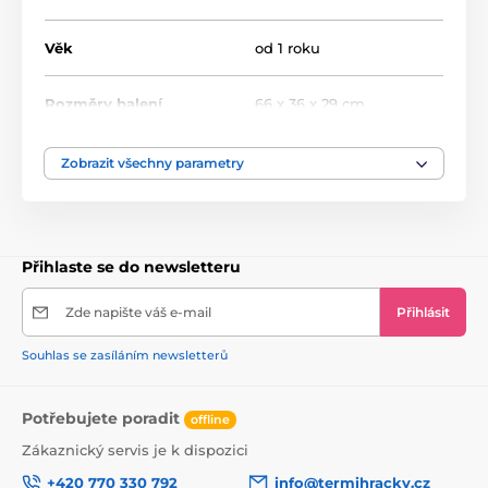
Výsuvné plošinky pro nohy
Plastová sedačka se vzorem imitujícím prošívanou
Věk
od 1 roku
kůži
Prostorná přihrádka na hračky
Ochrana proti převrácení
Rozměry balení
66 x 36 x 29 cm
Rozměry sedáku
18 x 25 cm
Zobrazit všechny parametry
Maximální nosnost
25 kg
Přihlaste se do newsletteru
Výška opěradla
23 cm
Zde napište váš e-mail
Přihlásit
Výška sedáku
25 cm
Souhlas se zasíláním newsletterů
Průměr volantu
18 cm
Potřebujete poradit
offline
Vzdálenost od opěradla
28 cm
Zákaznický servis je k dispozici
k volantu
+420 770 330 792
info@termihracky.cz