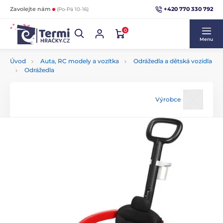
+420 770 330 792
Zavolejte nám
(Po-Pá 10-16)
0
Menu
Úvod
Auta, RC modely a vozítka
Odrážedla a dětská vozidla
Odrážedla
Výrobce