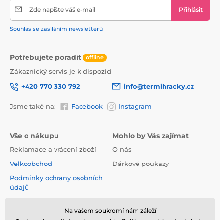
Zde napište váš e-mail
Přihlásit
Souhlas se zasíláním newsletterů
Potřebujete poradit
offline
Zákaznický servis je k dispozici
+420 770 330 792
info@termihracky.cz
Jsme také na:
Facebook
Instagram
Vše o nákupu
Mohlo by Vás zajímat
Reklamace a vrácení zboží
O nás
Velkoobchod
Dárkové poukazy
Podmínky ochrany osobních
údajů
Obchodní podmínky
Na vašem soukromí nám záleží
Informace o používání