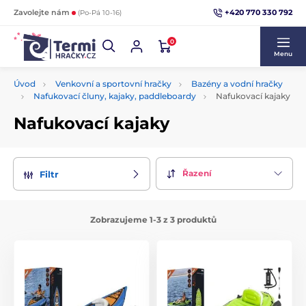
+420 770 330 792
Zavolejte nám
(Po-Pá 10-16)
0
Menu
Úvod
Venkovní a sportovní hračky
Bazény a vodní hračky
Nafukovací čluny, kajaky, paddleboardy
Nafukovací kajaky
Nafukovací kajaky
Řazení
Filtr
Zobrazujeme 1-3 z 3 produktů