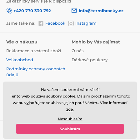
Zákaznický servis je k dispozici
+420 770 330 792
info@termihracky.cz
Jsme také na:
Facebook
Instagram
Vše o nákupu
Mohlo by Vás zajímat
Reklamace a vrácení zboží
O nás
Velkoobchod
Dárkové poukazy
Podmínky ochrany osobních
údajů
Obchodní podmínky
Na vašem soukromí nám záleží
Informace o používání
Tento web používá soubory cookie. Dalším procházením tohoto
cookies
webu vyjadřujete souhlas s jejich používáním.. Více informací
Kontakt
zde
.
Nesouhlasím
Souhlasím
© 2026 www.termihracky.cz ⦁ E-shop vytvořila
SIMPLIA.cz