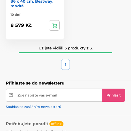
86 x 40 cm, Bestway,
modrá
10 dní
8 579 Kč
Už jste viděli 3 produkty z 3.
1
Přihlaste se do newsletteru
Zde napište váš e-mail
Přihlásit
Souhlas se zasíláním newsletterů
Potřebujete poradit
offline