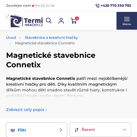
+420 770 330 792
Zavolejte nám
(Po-Pá 10-16)
0
Menu
Úvod
Stavebnice a kreativní hračky
Magnetické stavebnice Connetix
Magnetické stavebnice
Connetix
Magnetické stavebnice Connetix
patří mezi nejoblíbenější
kreativní hračky pro děti. Díky kvalitním magnetickým
dílkům mohou děti snadno stavět různé tvary, konstrukce i
složitější stavby podle vlastní fantazie.
Stavebnice Connetix podporují rozvoj kreativity, logického
Zobrazit celý popis
›
myšlení i prostorové představivosti a jsou vhodné pro
samostatné hraní i společné tvoření s rodinou.
Řazení
Filtr