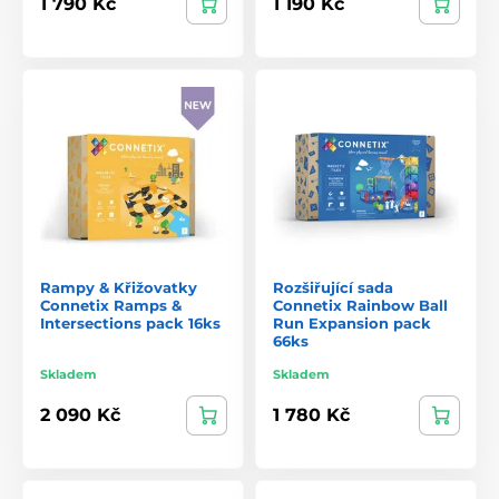
1 790 Kč
1 190 Kč
Rampy & Křižovatky
Rozšiřující sada
Connetix Ramps &
Connetix Rainbow Ball
Intersections pack 16ks
Run Expansion pack
66ks
Skladem
Skladem
2 090 Kč
1 780 Kč