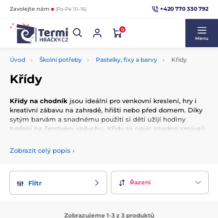
+420 770 330 792
Zavolejte nám
(Po-Pá 10-16)
0
Menu
Úvod
Školní potřeby
Pastelky, fixy a barvy
Křídy
Křídy
Křídy na chodník
jsou ideální pro venkovní kreslení, hry i
kreativní zábavu na zahradě, hřišti nebo před domem. Díky
sytým barvám a snadnému použití si děti užijí hodiny
tvoření na čerstvém vzduchu. Křídy se navíc snadno smývají
vodou, takže po zábavě nezůstává nepořádek.
Zobrazit celý popis
›
Řazení
Filtr
Zobrazujeme 1-3 z 3 produktů