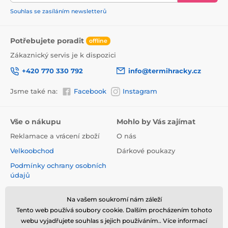
Souhlas se zasíláním newsletterů
Potřebujete poradit
offline
Zákaznický servis je k dispozici
+420 770 330 792
info@termihracky.cz
Jsme také na:
Facebook
Instagram
Vše o nákupu
Mohlo by Vás zajímat
Reklamace a vrácení zboží
O nás
Velkoobchod
Dárkové poukazy
Podmínky ochrany osobních
údajů
Obchodní podmínky
Na vašem soukromí nám záleží
Informace o používání
Tento web používá soubory cookie. Dalším procházením tohoto
cookies
webu vyjadřujete souhlas s jejich používáním.. Více informací