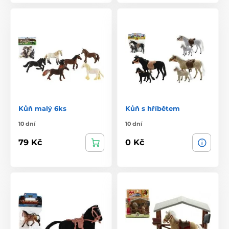
Kůň malý 6ks
Kůň s hříbětem
10 dní
10 dní
79 Kč
0 Kč