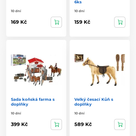
6ks
10 dní
10 dní
169 Kč
159 Kč
Sada koňská farma s
Velký česací Kůň s
doplňky
doplňky
10 dní
10 dní
399 Kč
589 Kč