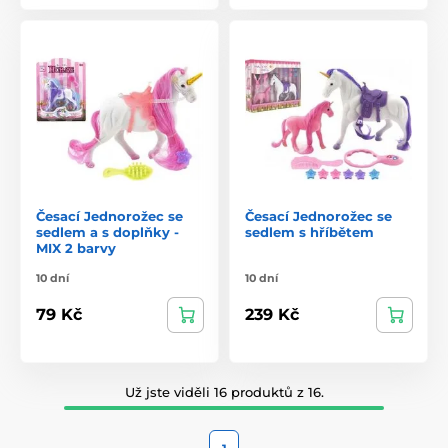
Česací Jednorožec se
Česací Jednorožec se
sedlem a s doplňky -
sedlem s hříbětem
MIX 2 barvy
10 dní
10 dní
79 Kč
239 Kč
Už jste viděli 16 produktů z 16.