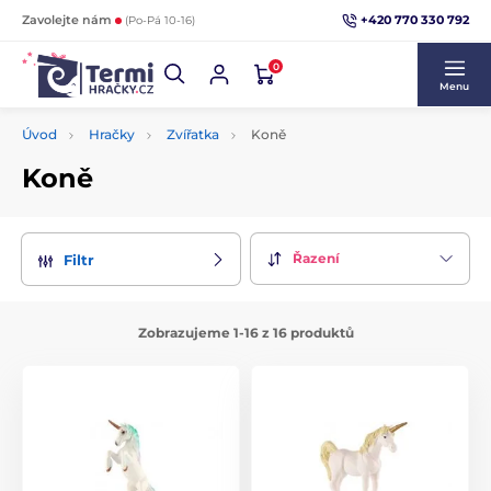
+420 770 330 792
Zavolejte nám
(Po-Pá 10-16)
0
Menu
Úvod
Hračky
Zvířatka
Koně
Koně
Řazení
Filtr
Zobrazujeme 1-16 z 16 produktů