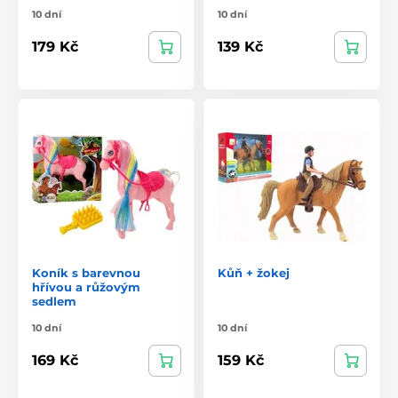
10 dní
10 dní
179 Kč
139 Kč
Koník s barevnou
Kůň + žokej
hřívou a růžovým
sedlem
10 dní
10 dní
169 Kč
159 Kč