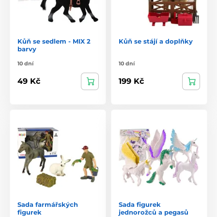
Kůň se sedlem - MIX 2
Kůň se stájí a doplňky
barvy
10 dní
10 dní
49 Kč
199 Kč
Sada farmářských
Sada figurek
figurek
jednorožců a pegasů