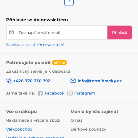
1
Přihlaste se do newsletteru
Zde napište váš e-mail
Přihlásit
Souhlas se zasíláním newsletterů
Potřebujete poradit
offline
Zákaznický servis je k dispozici
+420 770 330 792
info@termihracky.cz
Jsme také na:
Facebook
Instagram
Vše o nákupu
Mohlo by Vás zajímat
Reklamace a vrácení zboží
O nás
Velkoobchod
Dárkové poukazy
Podmínky ochrany osobních