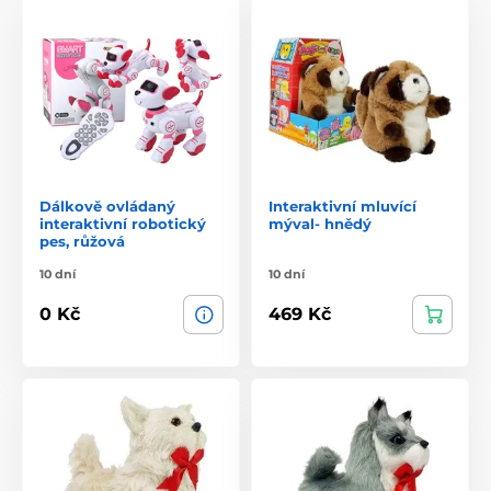
Dálkově ovládaný
Interaktivní mluvící
interaktivní robotický
mýval- hnědý
pes, růžová
10 dní
10 dní
0 Kč
469 Kč