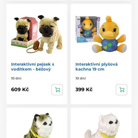
Interaktivní pejsek s
Interaktivní plyšová
vodítkem - béžový
kachna 19 cm
10 dní
10 dní
609 Kč
399 Kč