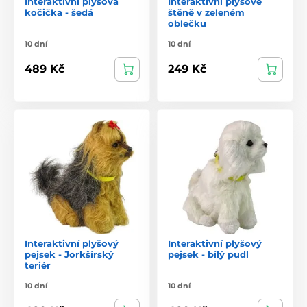
Interaktivní plyšová
Interaktivní plyšové
kočička - šedá
štěně v zeleném
oblečku
10 dní
10 dní
489 Kč
249 Kč
Interaktivní plyšový
Interaktivní plyšový
pejsek - Jorkšírský
pejsek - bílý pudl
teriér
10 dní
10 dní