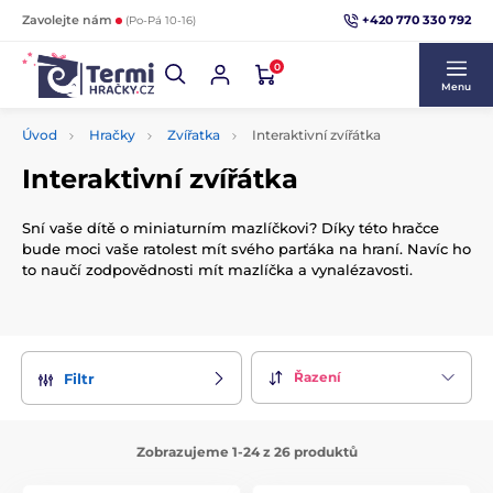
+420 770 330 792
Zavolejte nám
(Po-Pá 10-16)
0
Menu
Úvod
Hračky
Zvířatka
Interaktivní zvířátka
Interaktivní zvířátka
Sní vaše dítě o miniaturním mazlíčkovi? Díky této hračce
bude moci vaše ratolest mít svého parťáka na hraní. Navíc ho
to naučí zodpovědnosti mít mazlíčka a vynalézavosti.
Řazení
Filtr
Zobrazujeme 1-24 z 26 produktů