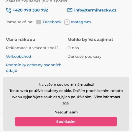
Zákaznický servis je k dispozici
+420 770 330 792
info@termihracky.cz
Jsme také na:
Facebook
Instagram
Vše o nákupu
Mohlo by Vás zajímat
Reklamace a vrácení zboží
O nás
Velkoobchod
Dárkové poukazy
Podmínky ochrany osobních
údajů
Obchodní podmínky
Na vašem soukromí nám záleží
Informace o používání
Tento web používá soubory cookie. Dalším procházením tohoto
cookies
webu vyjadřujete souhlas s jejich používáním.. Více informací
Kontakt
zde
.
Nesouhlasím
Souhlasím
© 2026 www.termihracky.cz ⦁ E-shop vytvořila
SIMPLIA.cz