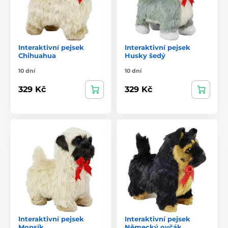
Interaktivní pejsek
Interaktivní pejsek
Chihuahua
Husky šedý
10 dní
10 dní
329 Kč
329 Kč
Interaktivní pejsek
Interaktivní pejsek
Mopsík
Německý ovčák