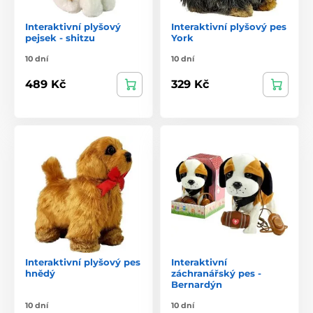
Interaktivní plyšový
Interaktivní plyšový pes
pejsek - shitzu
York
10 dní
10 dní
489 Kč
329 Kč
Interaktivní plyšový pes
Interaktivní
hnědý
záchranářský pes -
Bernardýn
10 dní
10 dní