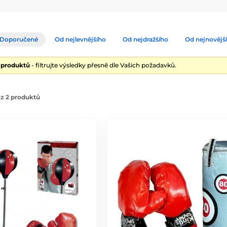
Doporučené
Od nejlevnějšího
Od nejdražšího
Od nejnovějš
2 produktů
- filtrujte výsledky přesně dle Vašich požadavků.
z 2 produktů