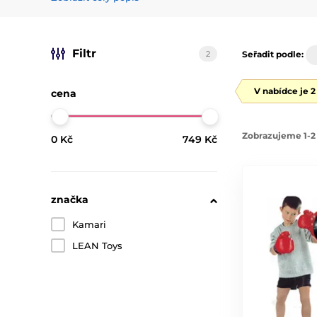
Filtr
2
Seřadit podle:
V nabídce je 
cena
Zobrazujeme 1-2 
0 Kč
749 Kč
značka
Kamari
LEAN Toys