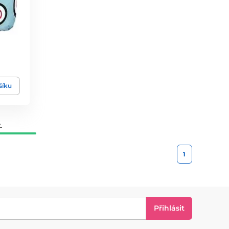
šíku
.
1
Přihlásit