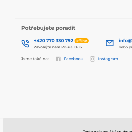
Potřebujete poradit
+420 770 330 792
info@
offline
Zavolejte nám
Po-Pá 10-16
nebo p
Jsme také na:
Facebook
Instagram
Tento web používá soubory 