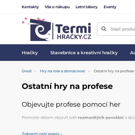
Kontakty
Vše o nákupu
Letní tábory
Eventy
Např. produk
Hračky
Stavebnice a kreativní hračky
Au
Úvod
Hry na role a domácnost
Ostatní hry na profese
Ostatní hry na profese
Objevujte profese pomocí her
Pomozte dětem objevit svět
rozmanitých povolání
a dov
obvyklé role. Tyto hry podporují fantazii, kreativitu a pomá
hry. Mezi populární patří
hry na hasiče a policisty
nebo
Zobrazit celý popis
›