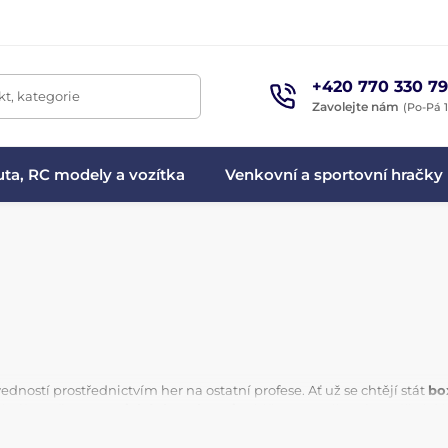
+420 770 330 79
t, kategorie
Zavolejte nám
(Po-Pá 1
ta, RC modely a vozítka
Venkovní a sportovní hračky
edností prostřednictvím her na ostatní profese. Ať už se chtějí stát
bo
hají rozvíjet
motorické dovednosti.
Oblíbenou volbou jsou dětské b
hry na zahradníky
.