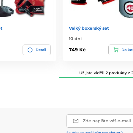
et
Velký boxerský set
10 dní
749 Kč
Detail
Do ko
Už jste viděli 2 produkty z 2
Zde napište váš e-mail
Souhlas se zasíláním newsletterů