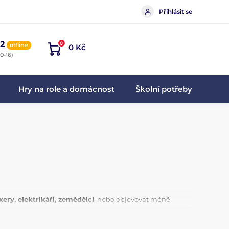
Přihlásit se
2
0
offline
0 Kč
0-16)
Hry na role a domácnost
Školní potřeby
xery, elektrikáři, zemědělci
, nebo objevovat méně
oxovací sady, které přinesou pohyb a radost z dynamické