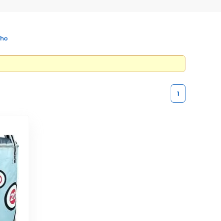
ího
1