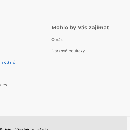
Mohlo by Vás zajímat
O nás
Dárkové poukazy
ch údajů
kies
íváním.. Více informací
zde
.