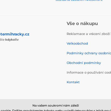
Vše o nákupu
termihracky.cz
Reklamace a vrácení zboží
ište
kdykoliv
Velkoobchod
Podmínky ochrany osobní
Obchodní podmínky
Informace o používání coo
Kontakt
Na vašem soukromí nám záleží
cookie. Dalším procházením tohoto webu vyjadřujete souhlas s jejich použ