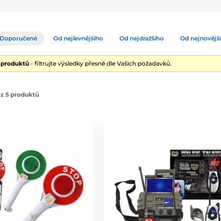
Doporučené
Od nejlevnějšího
Od nejdražšího
Od nejnovějš
5 produktů
- filtrujte výsledky přesně dle Vašich požadavků.
z 5 produktů