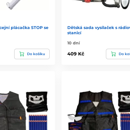
cejní plácačka STOP se
Dětská sada vysílaček s rádi
stanicí
10 dní
409 Kč
Do košíku
Do ko