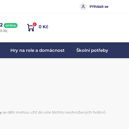
Přihlásit se
2
0
online
0 Kč
0-16)
Hry na role a domácnost
Školní potřeby
y
se děti mohou vžít do role těchto neohrožených hrdinů
avdovosti a zapojí dětskou fantazii. Nabízíme také