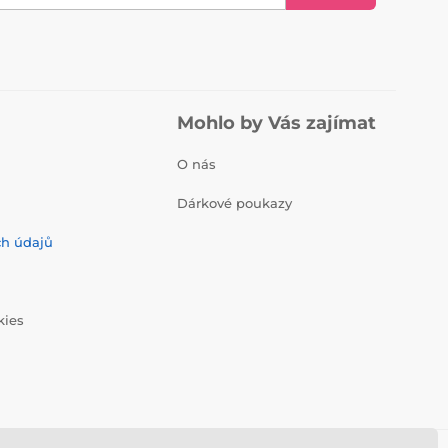
Mohlo by Vás zajímat
O nás
Dárkové poukazy
ch údajů
kies