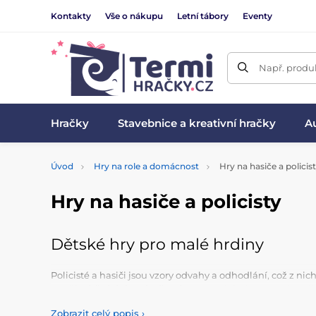
Kontakty
Vše o nákupu
Letní tábory
Eventy
Např. produk
Hračky
Stavebnice a kreativní hračky
Au
Úvod
Hry na role a domácnost
Hry na hasiče a policis
Hry na hasiče a policisty
Dětské hry pro malé hrdiny
Policisté a hasiči jsou vzory odvahy a odhodlání, což z ni
a zažít
akční dobrodružství
a pomoci druhým. S origináln
vojenské sady,
dětské vysílačky a radiostanice
. Oblíben
Zobrazit celý popis
›