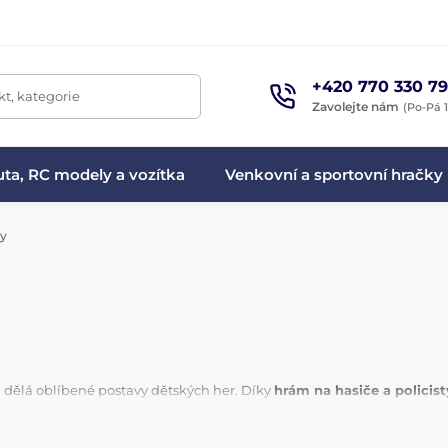
+420 770 330 79
t, kategorie
Zavolejte nám
(Po-Pá 1
ta, RC modely a vozítka
Venkovní a sportovní hračky
ty
ch dělá oblíbené postavy dětských her. Díky
hrám na hasiče a policist
ími sadami hasičského nářadí nebo policejní výbavy získají pocit opr
é jsou
hry na doktory
nebo
hry na obchod
.