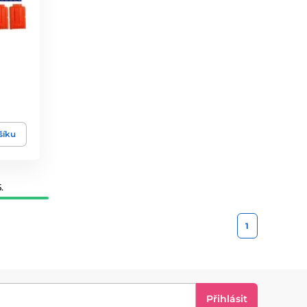
šíku
.
1
Přihlásit