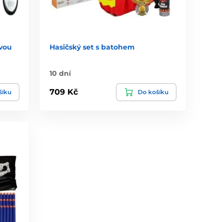
ovou
Hasičský set s batohem
10 dní
709 Kč
šíku
Do košíku