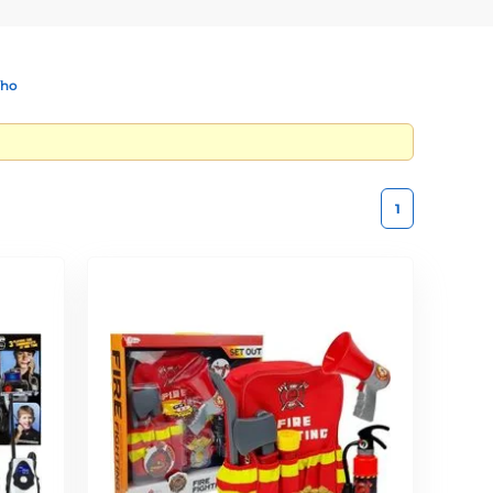
ího
1