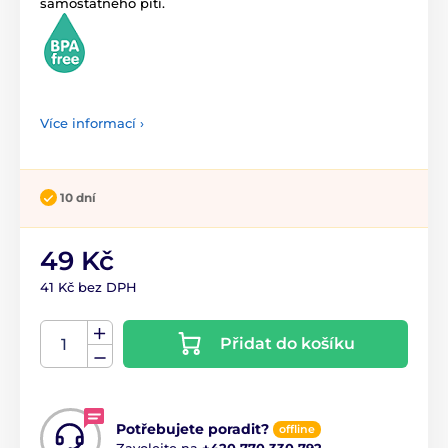
samostatného pití.
Více informací ›
10 dní
49 Kč
41 Kč bez DPH
Přidat do košíku
Potřebujete poradit?
offline