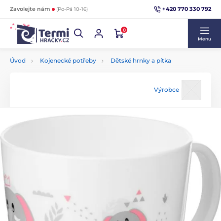
+420 770 330 792
Zavolejte nám
(Po-Pá 10-16)
0
Menu
Úvod
Kojenecké potřeby
Dětské hrnky a pítka
Výrobce