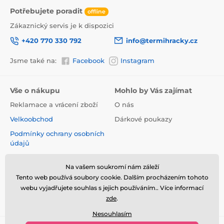
Potřebujete poradit
offline
Zákaznický servis je k dispozici
+420 770 330 792
info@termihracky.cz
Jsme také na:
Facebook
Instagram
Vše o nákupu
Mohlo by Vás zajímat
Reklamace a vrácení zboží
O nás
Velkoobchod
Dárkové poukazy
Podmínky ochrany osobních
údajů
Obchodní podmínky
Na vašem soukromí nám záleží
Informace o používání
Tento web používá soubory cookie. Dalším procházením tohoto
cookies
webu vyjadřujete souhlas s jejich používáním.. Více informací
Kontakt
zde
.
Nesouhlasím