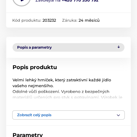
Zavolejte na
+420 770 330 792
Kód produktu:
203232
Záruka:
24 měsíců
Popis a parametry
Popis produktu
Velmi lehký hrníček, který zatraktivní každé jídlo
vašeho nejmenšího.
Odolné vůči poškození. Vyrobeno z bezpečných
materiálů určených pro styk s potravinami. Výrobek je
zcela bez bisfenolu A (0 % BPA). Ideální na učení
samostatného pití.
Zobrazit celý popis
Parametry