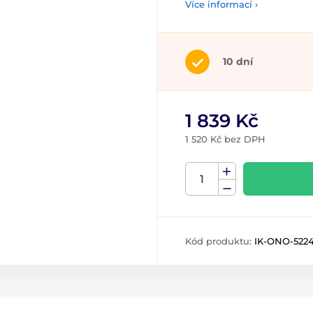
Více informací ›
10 dní
1 839 Kč
1 520 Kč bez DPH
Kód produktu:
IK-ONO-522