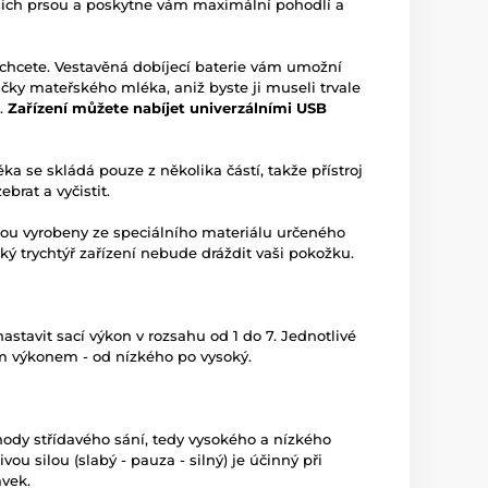
šich prsou a poskytne vám maximální pohodlí a
 chcete. Vestavěná dobíjecí baterie vám umožní
ky mateřského mléka, aniž byste ji museli trvale
e.
Zařízení můžete nabíjet univerzálními USB
 se skládá pouze z několika částí, takže přístroj
brat a vyčistit.
sou vyrobeny ze speciálního materiálu určeného
ký trychtýř zařízení nebude dráždit vaši pokožku.
stavit sací výkon v rozsahu od 1 do 7. Jednotlivé
ím výkonem - od nízkého po vysoký.
ody střídavého sání, tedy vysokého a nízkého
vou silou (slabý - pauza - silný) je účinný při
vek.