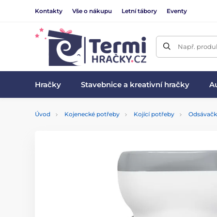
Kontakty
Vše o nákupu
Letní tábory
Eventy
Např. produk
Hračky
Stavebnice a kreativní hračky
Au
Úvod
Kojenecké potřeby
Kojící potřeby
Odsávačk