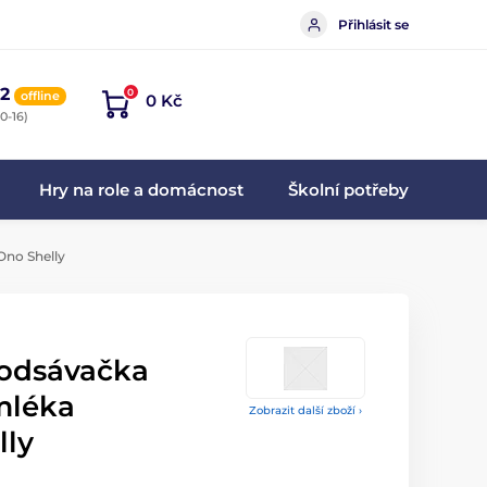
Přihlásit se
2
0
offline
0 Kč
0-16)
Hry na role a domácnost
Školní potřeby
Ono Shelly
 odsávačka
mléka
Zobrazit další zboží ›
lly