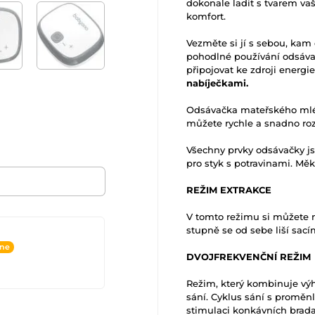
dokonale ladit s tvarem va
komfort.
Vezměte si jí s sebou, kam
pohodlné používání odsávač
připojovat ke zdroji energi
nabíječkami.
Odsávačka mateřského mléka
můžete rychle a snadno roze
Všechny prvky odsávačky j
pro styk s potravinami. Měk
REŽIM EXTRAKCE
V tomto režimu si můžete na
stupně se od sebe liší sac
ine
DVOJFREKVENČNÍ REŽIM
Režim, který kombinuje výh
sání. Cyklus sání s proměnli
stimulaci konkávních brada