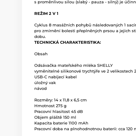
s proměnlivou silou (slabý - pauza - silný) je úči
REŽIM 2 V 1
Cyklus 8 masážních pohybů následovaných 1 sac
pro zmírnění bolesti přeplněných prsou a jejich st
dobu.
TECHNICKÁ CHARAKTERISTIKA:
Obsah
Odsávačka mateřského mléka SHELLY
vyměnitelné silikonové trychtýře ve 2 velikostech
USB-C nabíjecí kabel
úložný vak
návod
Rozměry: 14 x 11,8 x 6,5 cm
Hmotnost 275 g
Pracovní hlasitost 45 dB
Objem pláště 150 ml
Kapacita baterie 1100 mAh
Pracovní doba na plnohodnotnou baterii: cca 120 