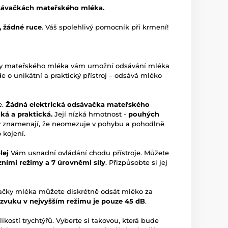
sávačkách mateřského mléka.
, žádné ruce
. Váš spolehlivý pomocník při krmení!
čky mateřského mléka vám umožní odsávání mléka
de o unikátní a praktický přístroj – odsává mléko
e.
Žádná elektrická odsávačka mateřského
ká a praktická.
Její nízká hmotnost -
pouhých
 znamenají, že neomezuje v pohybu a pohodlně
 kojení.
lej
Vám usnadní ovládání chodu přístroje. Můžete
ními režimy a 7 úrovněmi síly
. Přizpůsobte si jej
čky mléka můžete diskrétně odsát mléko za
 zvuku v nejvyšším režimu je pouze 45 dB
.
ikostí trychtýřů. Vyberte si takovou, která bude