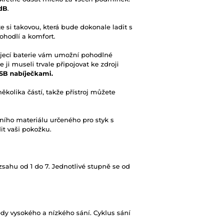
 dB
.
te si takovou, která bude dokonale ladit s
hodlí a komfort.
íjecí baterie vám umožní pohodlné
ji museli trvale připojovat ke zdroji
USB nabíječkami.
olika částí, takže přístroj můžete
ního materiálu určeného pro styk s
it vaši pokožku.
zsahu od 1 do 7. Jednotlivé stupně se od
edy vysokého a nízkého sání. Cyklus sání