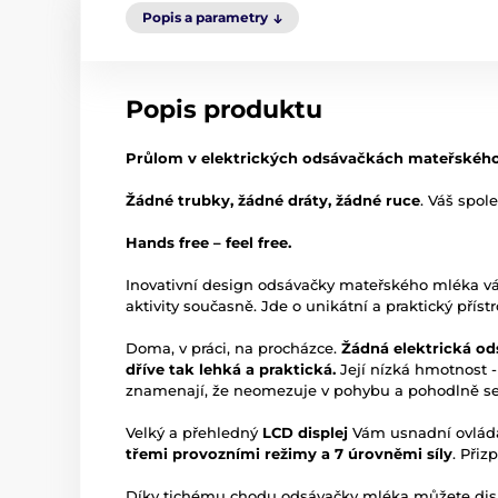
Popis a parametry
Popis produktu
Průlom v elektrických odsávačkách mateřského
Žádné trubky, žádné dráty, žádné ruce
. Váš spol
Hands free – feel free.
Inovativní design odsávačky mateřského mléka v
aktivity současně. Jde o unikátní a praktický příst
Doma, v práci, na procházce.
Žádná elektrická o
dříve tak lehká a praktická.
Její nízká hmotnost 
znamenají, že neomezuje v pohybu a pohodlně se 
Velký a přehledný
LCD displej
Vám usnadní ovládán
třemi provozními režimy a 7 úrovněmi síly
. Přiz
Díky tichému chodu odsávačky mléka můžete dis