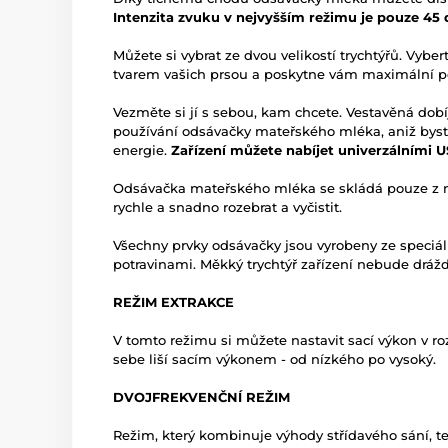
Intenzita zvuku v nejvyšším režimu je pouze 45
Můžete si vybrat ze dvou velikostí trychtýřů. Vyber
tvarem vašich prsou a poskytne vám maximální po
Vezměte si jí s sebou, kam chcete. Vestavěná dob
používání odsávačky mateřského mléka, aniž byste 
energie.
Zařízení můžete nabíjet univerzálními 
Odsávačka mateřského mléka se skládá pouze z něk
rychle a snadno rozebrat a vyčistit.
Všechny prvky odsávačky jsou vyrobeny ze speciál
potravinami. Měkký trychtýř zařízení nebude drážd
REŽIM EXTRAKCE
V tomto režimu si můžete nastavit sací výkon v ro
sebe liší sacím výkonem - od nízkého po vysoký.
DVOJFREKVENČNÍ REŽIM
Režim, který kombinuje výhody střídavého sání, t