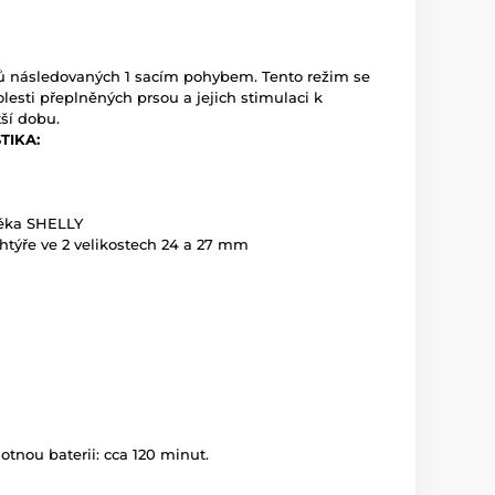
 následovaných 1 sacím pohybem. Tento režim se
lesti přeplněných prsou a jejich stimulaci k
ší dobu.
TIKA:
éka SHELLY
chtýře ve 2 velikostech 24 a 27 mm
tnou baterii: cca 120 minut.