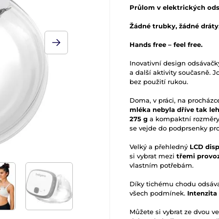
Průlom v elektrických od
Žádné trubky, žádné dráty
Hands free – feel free.
Inovativní design odsáva
a další aktivity současně. J
bez použití rukou.
Doma, v práci, na procházc
mléka nebyla dříve tak leh
275 g
a kompaktní rozměry
se vejde do podprsenky pro
Velký a přehledný
LCD disp
si vybrat mezi
třemi provoz
vlastním potřebám.
Díky tichému chodu odsáva
všech podmínek.
Intenzita
Můžete si vybrat ze dvou vel