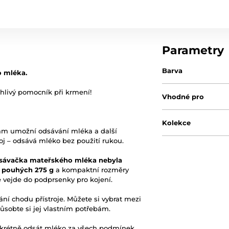
Parametry
Barva
 mléka.
ehlivý pomocník při krmení!
Vhodné pro
Kolekce
ám umožní odsávání mléka a další
roj – odsává mléko bez použití rukou.
dsávačka mateřského mléka nebyla
-
pouhých 275 g
a kompaktní rozměry
vejde do podprsenky pro kojení.
í chodu přístroje. Můžete si vybrat mezi
působte si jej vlastním potřebám.
krétně odsát mléko za všech podmínek.