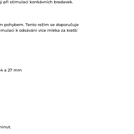
nný při stimulaci konkávních bradavek.
ím pohybem. Tento režim se doporučuje
imulaci k odsávání více mléka za kratší
 24 a 27 mm
minut.