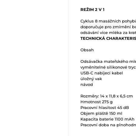
REŽIM 2 V 1
Cyklus 8 masážních pohybů
doporučuje pro zmírnění bo
odsávání více mléka za krat
TECHNICKÁ CHARAKTERIS
Obsah
Odsávačka mateřského ml
vyměnitelné silikonové try
USB-C nabíjecí kabel
úložný vak
návod
Rozměry: 14 x 11,8 x 6,5 cm
Hmotnost 275 g
Pracovní hlasitost 45 dB
Objem pláště 150 ml
Kapacita baterie 1100 mAh
Pracovní doba na plnohodno