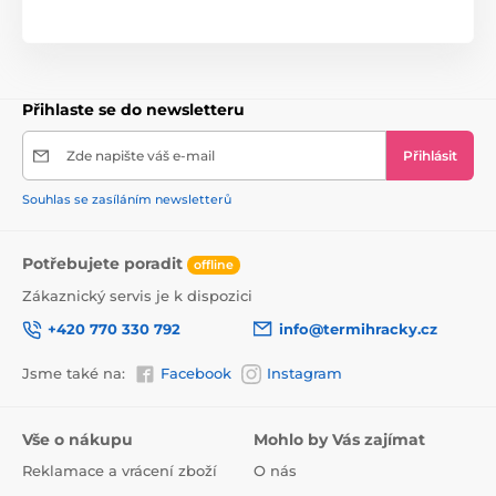
Péče:
Z hygienických a bezpečnostních důvodů
doporučujeme vyměnit přívěsek každé 3 měsíce
Mytí pod tekoucí vodou
Přihlaste se do newsletteru
POZORNOST:
Přívěsek slouží pouze k ochraně dudlíku před pádem
Nepoužívejte, když dítě spí
Zde napište váš e-mail
Přihlásit
Přívěsek musí být používán pod dohledem dospělé
osoby
Souhlas se zasíláním newsletterů
VÝROBEK NENÍ HRAČKA
Potřebujete poradit
offline
Zákaznický servis je k dispozici
+420 770 330 792
info@termihracky.cz
Jsme také na:
Facebook
Instagram
Vše o nákupu
Mohlo by Vás zajímat
Reklamace a vrácení zboží
O nás