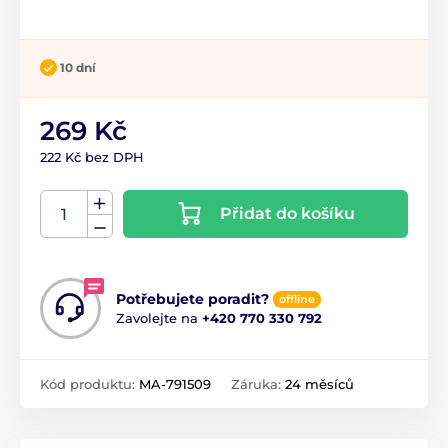
10 dní
269 Kč
222 Kč bez DPH
Přidat do košíku
Potřebujete poradit?
offline
Zavolejte na
+420 770 330 792
Kód produktu:
MA-791509
Záruka:
24 měsíců