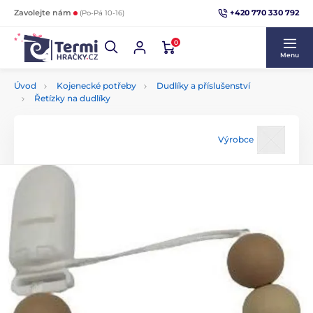
+420 770 330 792
Zavolejte nám
(Po-Pá 10-16)
0
Menu
Úvod
Kojenecké potřeby
Dudlíky a příslušenství
Řetízky na dudlíky
Výrobce