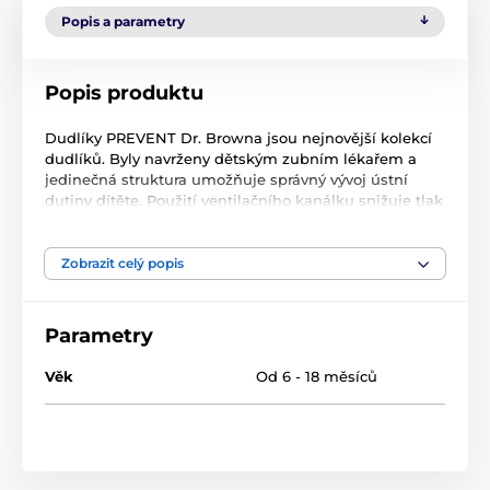
Popis a parametry
Popis produktu
Dudlíky PREVENT Dr. Browna jsou nejnovější kolekcí
dudlíků. Byly navrženy dětským zubním lékařem a
jedinečná struktura umožňuje správný vývoj ústní
dutiny dítěte. Použití ventilačního kanálku snižuje tlak
na patro během sání, což by mohlo způsobit problémy
se zuby, jako je křivý skus.
Dudlíky Glow in the dark je kolekce pro rodiče, kteří
Zobrazit celý popis
hledají vysokou kvalitu a pohodlí pro své dítě.
Tvarovaný štít ponechává dostatek prostoru pro nos a
tváře dítěte.
Parametry
Věk
Od 6 - 18 měsíců