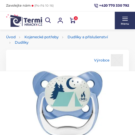
+420 770 330 792
Zavolejte nám
(Po-Pá 10-16)
0
Menu
Úvod
Kojenecké potřeby
Dudlíky a příslušenství
Dudlíky
Výrobce