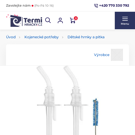
+420 770 330 792
Zavolejte nám
(Po-Pá 10-16)
0
Menu
Úvod
Kojenecké potřeby
Dětské hrnky a pítka
Výrobce