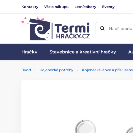
Kontakty
Vše o nákupu
Letní tábory
Eventy
Např. produk
Hračky
Stavebnice a kreativní hračky
Au
Úvod
Kojenecké potřeby
Kojenecké láhve a příslušens