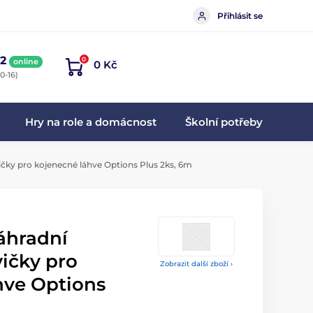
Přihlásit se
2
0
online
0 Kč
0-16)
Hry na role a domácnost
Školní potřeby
ičky pro kojenecné láhve Options Plus 2ks, 6m
áhradní
vičky pro
Zobrazit další zboží ›
hve Options