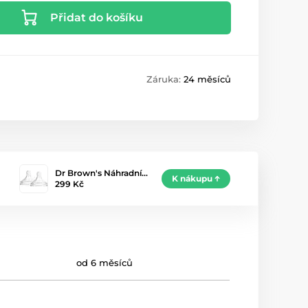
Přidat do košíku
Záruka:
24 měsíců
Dr Brown's Náhradní…
K nákupu
299 Kč
od 6 měsíců