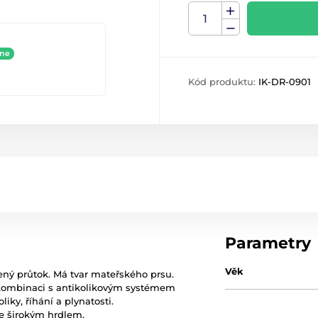
ine
Kód produktu:
IK-DR-0901
Parametry
Věk
zený průtok. Má tvar mateřského prsu.
 kombinaci s antikolikovým systémem
iky, říhání a plynatosti.
se širokým hrdlem.