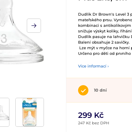
Dudlík Dr Brown's Level 3 p
mateřského prsu. Vyrobeno 
kombinaci s antikolikovým
snižuje výskyt koliky, říhání
Dudlík pasuje na lahvičku 
Balení obsahuje 2 savičky.
Lze mýt v myčce na horní p
Určeno pro děti od prvního 
Více informací ›
10 dní
299 Kč
247 Kč bez DPH