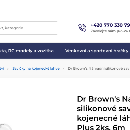
+420 770 330 79
t, kategorie
Zavolejte nám
(Po-Pá 1
ta, RC modely a vozítka
Venkovní a sportovní hračky
tví
Savičky na kojenecké lahve
Dr Brown's Náhradní silikonové sav
Dr Brown's N
silikonové sa
kojenecné lá
Plus 2ks, 6m