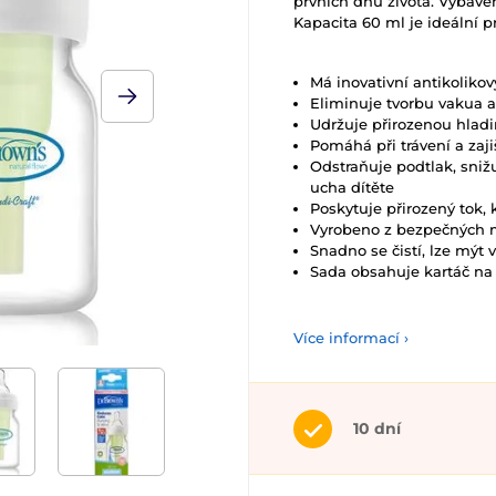
prvních dnů života. Vybave
Kapacita 60 ml je ideální 
Má inovativní antikolikov
Eliminuje tvorbu vakua 
Udržuje přirozenou hladi
Pomáhá při trávení a zaj
Odstraňuje podtlak, snižu
ucha dítěte
Poskytuje přirozený tok, 
Vyrobeno z bezpečných m
Snadno se čistí, lze mýt 
Sada obsahuje kartáč na
Více informací ›
10 dní