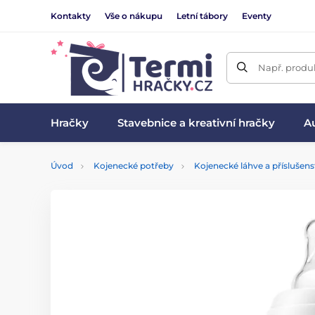
Kontakty
Vše o nákupu
Letní tábory
Eventy
Např. produk
Hračky
Stavebnice a kreativní hračky
Au
Úvod
Kojenecké potřeby
Kojenecké láhve a příslušens