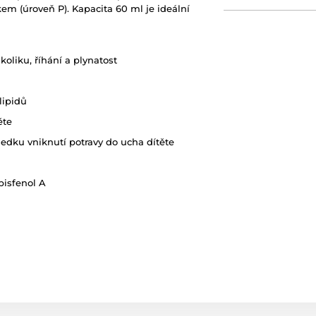
em (úroveň P). Kapacita 60 ml je ideální
koliku, říhání a plynatost
lipidů
ěte
sledku vniknutí potravy do ucha dítěte
bisfenol A