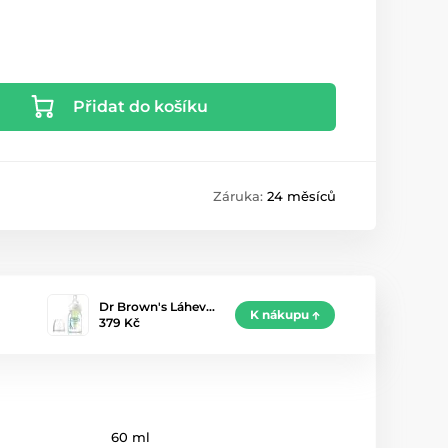
Přidat do košíku
Záruka:
24 měsíců
Dr Brown's Láhev…
K nákupu
379 Kč
60 ml