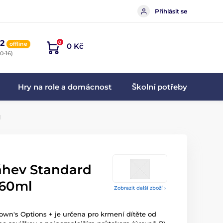
Přihlásit se
2
0
offline
0 Kč
0-16)
Hry na role a domácnost
Školní potřeby
l
áhev Standard
 60ml
Zobrazit další zboží ›
rown's Options + je určena pro krmení dítěte od