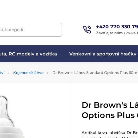
+420 770 330 79
t, kategorie
Zavolejte nám
(Po-Pá 1
ta, RC modely a vozítka
Venkovní a sportovní hračky
tví
Kojenecké láhve
Dr Brown's Láhev Standard Options Plus 60m
Dr Brown's L
Options Plus
Antikoliková lahvička Dr B