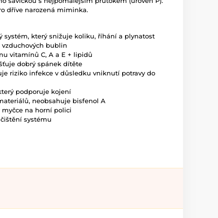
no savičkou s nejpomalejším průtokem (úroveň P).
pro dříve narozená miminka.
ý systém, který snižuje koliku, říhání a plynatost
a vzduchových bublin
nu vitamínů C, A a E + lipidů
išťuje dobrý spánek dítěte
je riziko infekce v důsledku vniknutí potravy do
který podporuje kojení
ateriálů, neobsahuje bisfenol A
v myčce na horní polici
 čištění systému